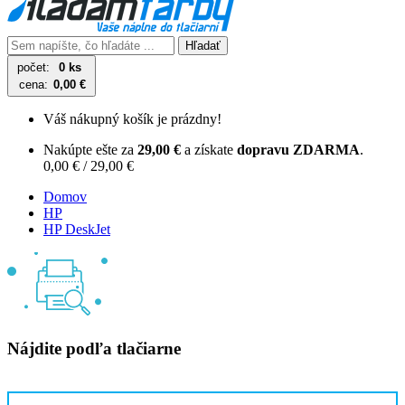
Hľadať
počet:
0 ks
cena:
0,00 €
Váš nákupný košík je prázdny!
Nakúpte ešte za
29,00 €
a získate
dopravu ZDARMA
.
0,00 € / 29,00 €
Domov
HP
HP DeskJet
Nájdite podľa tlačiarne