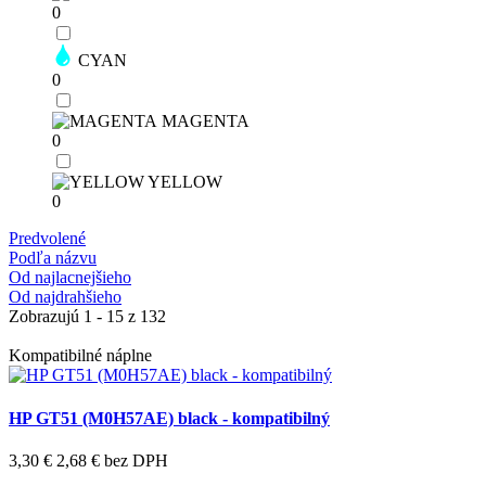
0
CYAN
0
MAGENTA
0
YELLOW
0
Predvolené
Podľa názvu
Od najlacnejšieho
Od najdrahšieho
Zobrazujú 1 - 15 z 132
Kompatibilné náplne
HP GT51 (M0H57AE) black - kompatibilný
3,30 €
2,68 €
bez DPH