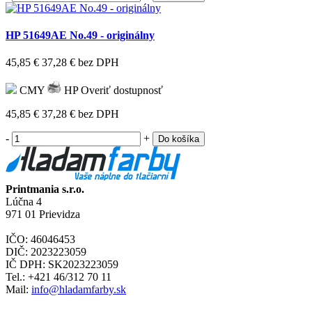
HP 51649AE No.49 - originálny
45,85 €
37,28 €
bez DPH
CMY
HP
Overiť dostupnosť
45,85 €
37,28 €
bez DPH
-
+
Do košíka
Printmania s.r.o.
Lúčna 4
971 01 Prievidza
IČO: 46046453
DIČ: 2023223059
IČ DPH: SK2023223059
Tel.: +421 46/312 70 11
Mail:
info@hladamfarby.sk