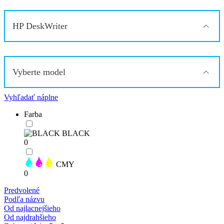
HP DeskWriter
Vyberte model
Vyhľadať náplne
Farba
BLACK
0
CMY
0
Predvolené
Podľa názvu
Od najlacnejšieho
Od najdrahšieho