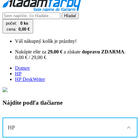
Hľadať
počet:
0 ks
cena:
0,00 €
Váš nákupný košík je prázdny!
Nakúpte ešte za
29,00 €
a získate
dopravu ZDARMA
.
0,00 € / 29,00 €
Domov
HP
HP DeskWriter
Nájdite podľa tlačiarne
HP