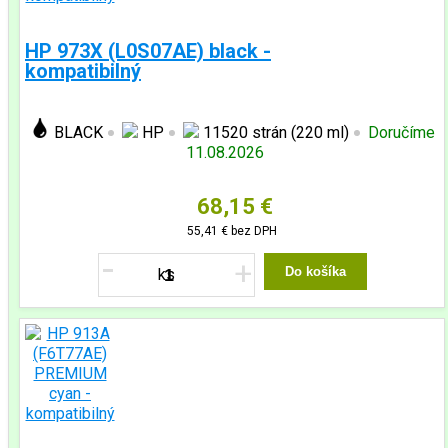
HP 973X (L0S07AE) black -
kompatibilný
BLACK
HP
11520 strán (220 ml)
Doručíme
11.08.2026
68,15 €
55,41 €
bez DPH
-
+
Do košíka