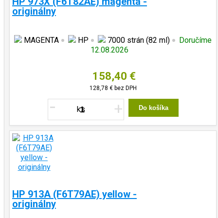
HP 973X (F6T82AE) magenta -
originálny
MAGENTA
HP
7000 strán (82 ml)
Doručíme
12.08.2026
158,40 €
128,78 €
bez DPH
-
+
Do košíka
HP 913A (F6T79AE) yellow -
originálny