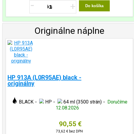
-
+
Do košíka
Originálne náplne
HP 913A (L0R95AE) black -
originálny
BLACK
HP
64 ml (3500 strán)
Doručíme
12.08.2026
90,55 €
73,62 €
bez DPH