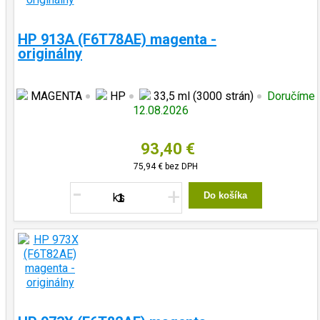
HP 913A (F6T78AE) magenta -
originálny
MAGENTA
HP
33,5 ml (3000 strán)
Doručíme
12.08.2026
93,40 €
75,94 €
bez DPH
-
+
Do košíka