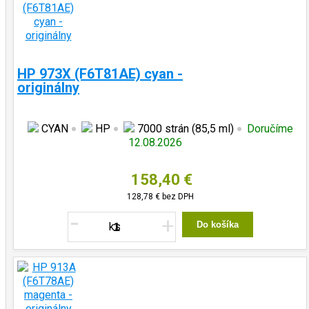
HP 973X (F6T81AE) cyan -
originálny
CYAN
HP
7000 strán (85,5 ml)
Doručíme
12.08.2026
158,40 €
128,78 €
bez DPH
-
+
Do košíka