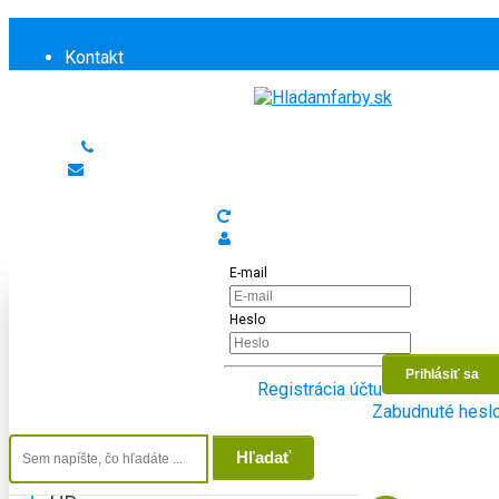
Kontakt
Informácie
Doprava a platba
Pre firmy
+421 46/312 70 11
info@hladamfarby.sk
Domov
Zopakovať poslednú objednávku
HP
Prihlásiť sa
HP PageWide
E-mail
Heslo
Registrácia účtu
Zabudnuté hesl
Nájdite podľa tlačiarne
Hľadať