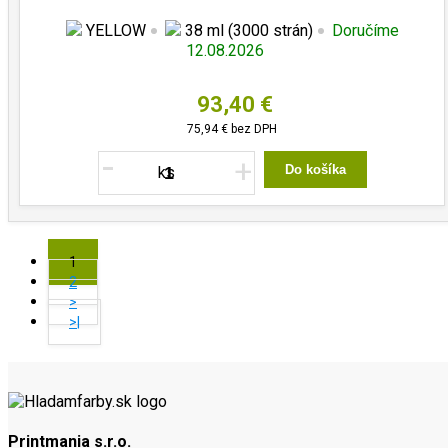
YELLOW
38 ml (3000 strán)
Doručíme
12.08.2026
93,40 €
75,94 €
bez DPH
-
+
Do košíka
1
2
>
>|
Printmania s.r.o.