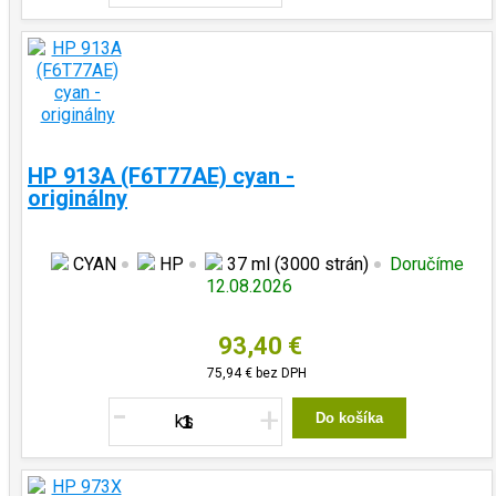
HP 913A (F6T77AE) cyan -
originálny
CYAN
HP
37 ml (3000 strán)
Doručíme
12.08.2026
93,40 €
75,94 €
bez DPH
-
+
Do košíka