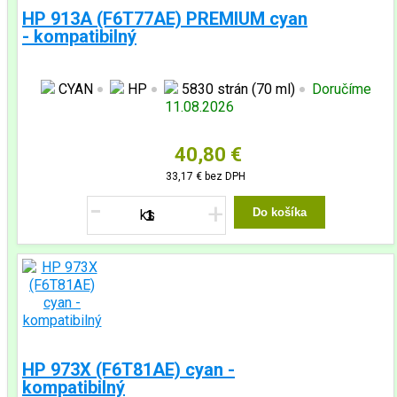
HP 913A (F6T77AE) PREMIUM cyan
- kompatibilný
CYAN
HP
5830 strán (70 ml)
Doručíme
11.08.2026
40,80 €
33,17 €
bez DPH
-
+
Do košíka
HP 973X (F6T81AE) cyan -
kompatibilný