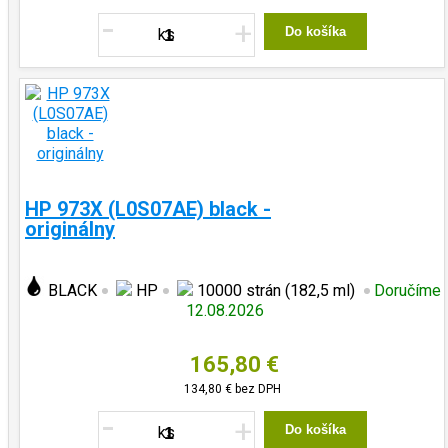
-
+
Do košíka
HP 973X (L0S07AE) black -
originálny
BLACK
HP
10000 strán (182,5 ml)
Doručíme
12.08.2026
165,80 €
134,80 €
bez DPH
-
+
Do košíka