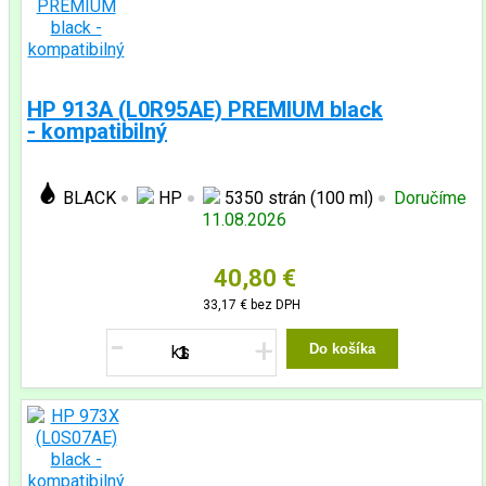
HP 913A (L0R95AE) PREMIUM black
- kompatibilný
BLACK
HP
5350 strán (100 ml)
Doručíme
11.08.2026
40,80 €
33,17 €
bez DPH
-
+
Do košíka