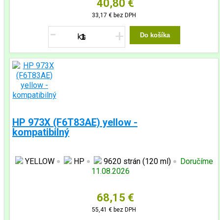
40,80 €
33,17 €
bez DPH
-
+
Do košíka
HP 973X (F6T83AE) yellow -
kompatibilný
YELLOW
HP
9620 strán (120 ml)
Doručíme
11.08.2026
68,15 €
55,41 €
bez DPH