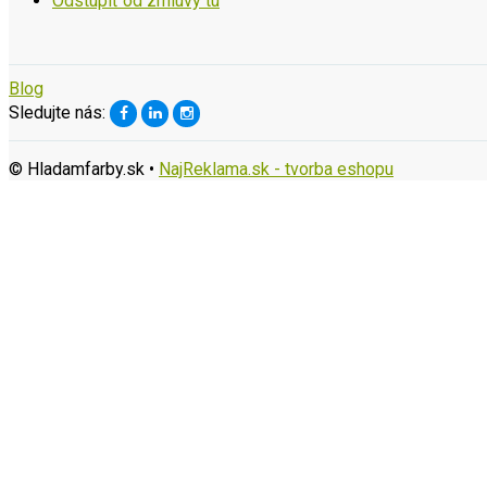
Odstúpiť od zmluvy tu
Blog
Sledujte nás:
© Hladamfarby.sk •
NajReklama.sk - tvorba eshopu