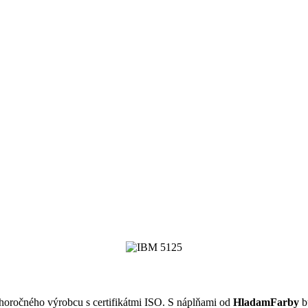
lhoročného výrobcu s certifikátmi ISO. S náplňami od
HladamFarby
b