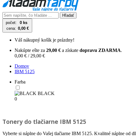
Hľadať
počet:
0 ks
cena:
0,00 €
Váš nákupný košík je prázdny!
Nakúpte ešte za
29,00 €
a získate
dopravu ZDARMA
.
0,00 € / 29,00 €
Domov
IBM 5125
Farba
BLACK
0
Tonery do tlačiarne
IBM 5125
Vyberte si náplne do Vašej tlačiarne IBM 5125. Kvalitné náplne od d