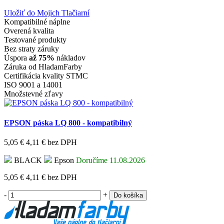
Uložiť do Mojich Tlačiarní
Kompatibilné náplne
Overená kvalita
Testované produkty
Bez straty záruky
Úspora
až 75%
nákladov
Záruka od HladamFarby
Certifikácia kvality STMC
ISO 9001 a 14001
Množstevné zľavy
EPSON páska LQ 800 - kompatibilný
5,05 €
4,11 €
bez DPH
BLACK
Epson
Doručíme 11.08.2026
5,05 €
4,11 €
bez DPH
-
+
Do košíka