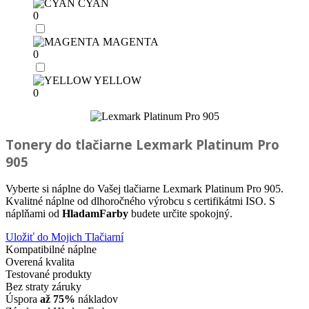
CYAN
0
MAGENTA
0
YELLOW
0
Tonery do tlačiarne
Lexmark Platinum Pro
905
Vyberte si náplne do Vašej tlačiarne Lexmark Platinum Pro 905.
Kvalitné náplne od dlhoročného výrobcu s certifikátmi ISO. S
náplňami od
HladamFarby
budete určite spokojný.
Uložiť do Mojich Tlačiarní
Kompatibilné náplne
Overená kvalita
Testované produkty
Bez straty záruky
Úspora
až 75%
nákladov