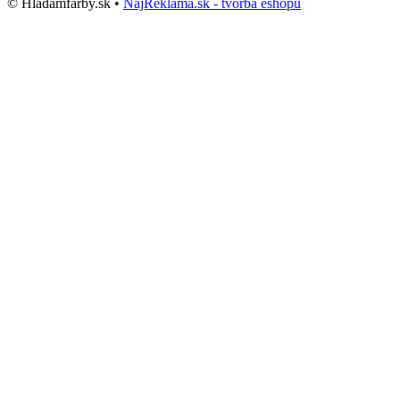
© Hladamfarby.sk •
NajReklama.sk - tvorba eshopu