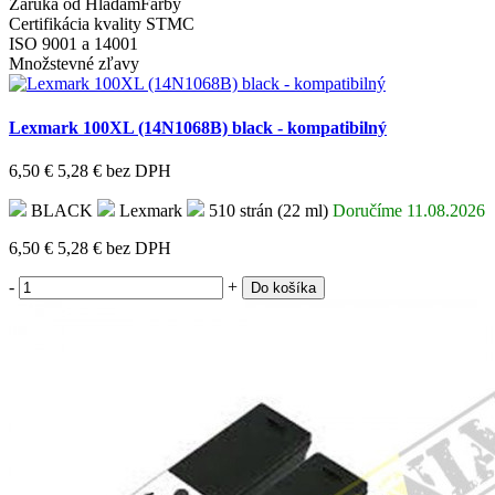
Záruka od HladamFarby
Certifikácia kvality STMC
ISO 9001 a 14001
Množstevné zľavy
Lexmark 100XL (14N1068B) black - kompatibilný
6,50 €
5,28 €
bez DPH
BLACK
Lexmark
510 strán (22 ml)
Doručíme 11.08.2026
6,50 €
5,28 €
bez DPH
-
+
Do košíka