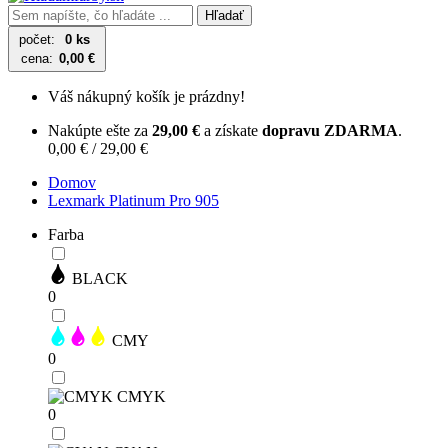
Hľadať
počet:
0 ks
cena:
0,00 €
Váš nákupný košík je prázdny!
Nakúpte ešte za
29,00 €
a získate
dopravu ZDARMA
.
0,00 € / 29,00 €
Domov
Lexmark Platinum Pro 905
Farba
BLACK
0
CMY
0
CMYK
0