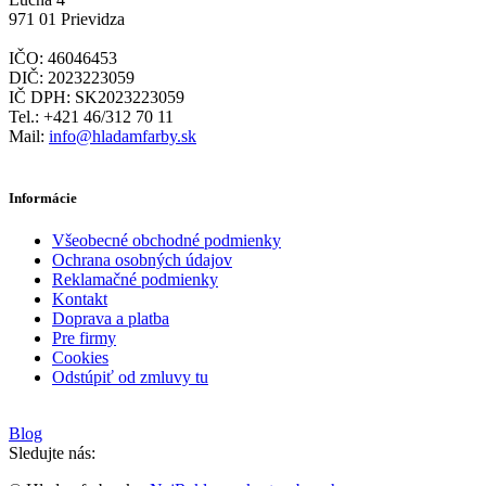
971 01 Prievidza
IČO: 46046453
DIČ: 2023223059
IČ DPH: SK2023223059
Tel.: +421 46/312 70 11
Mail:
info@hladamfarby.sk
Informácie
Všeobecné obchodné podmienky
Ochrana osobných údajov
Reklamačné podmienky
Kontakt
Doprava a platba
Pre firmy
Cookies
Odstúpiť od zmluvy tu
Blog
Sledujte nás: