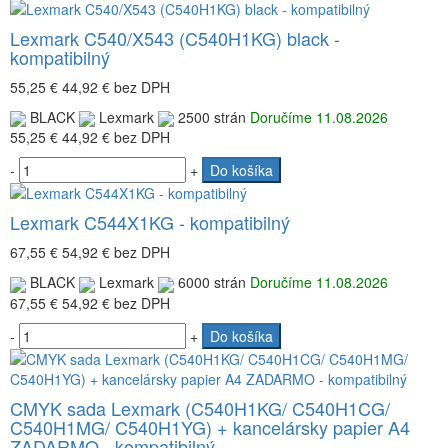
Lexmark C540/X543 (C540H1KG) black -
kompatibilný
55,25 €
44,92 €
bez DPH
BLACK
Lexmark
2500 strán
Doručíme 11.08.2026
55,25 €
44,92 €
bez DPH
-
+
Do košíka
Lexmark C544X1KG - kompatibilný
67,55 €
54,92 €
bez DPH
BLACK
Lexmark
6000 strán
Doručíme 11.08.2026
67,55 €
54,92 €
bez DPH
-
+
Do košíka
CMYK sada Lexmark (C540H1KG/ C540H1CG/
C540H1MG/ C540H1YG) + kancelársky papier A4
ZADARMO - kompatibilný