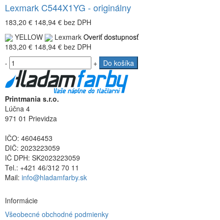
Lexmark C544X1YG - originálny
183,20 €
148,94 €
bez DPH
YELLOW
Lexmark
Overiť dostupnosť
183,20 €
148,94 €
bez DPH
-
+
Do košíka
Printmania s.r.o.
Lúčna 4
971 01 Prievidza
IČO: 46046453
DIČ: 2023223059
IČ DPH: SK2023223059
Tel.: +421 46/312 70 11
Mail:
info@hladamfarby.sk
Informácie
Všeobecné obchodné podmienky