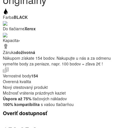
Farba
BLACK
Do tlačiarne
Xerox
Kapacita
-
Záruka
doživotná
Nákupom získate 154 bodov. Nakupujte u nás a za odmenu
vymeňte body za peniaze, napr. 100 bodov = zľava 2€ !
Vernostné body
154
Overená kvalita
Nový otestovaný produkt
Možnosť vrátenia prázdnych kaziet
Úspora až 75%
tlačových nákladov
100% kompatibilita
s vašou tlačiarňou
Overiť dostupnosť