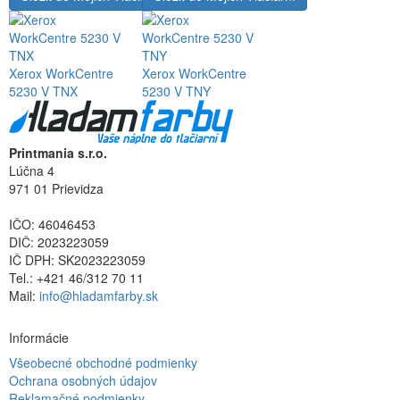
Xerox WorkCentre
Xerox WorkCentre
5230 V TNX
5230 V TNY
Printmania s.r.o.
Lúčna 4
971 01 Prievidza
IČO: 46046453
DIČ: 2023223059
IČ DPH: SK2023223059
Tel.: +421 46/312 70 11
Mail:
info@hladamfarby.sk
Informácie
Všeobecné obchodné podmienky
Ochrana osobných údajov
Reklamačné podmienky