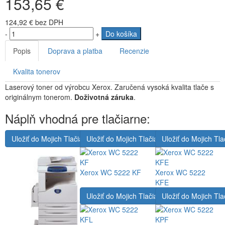
153,65 €
124,92 €
bez DPH
-
+
Do košíka
Popis
Doprava a platba
Recenzie
Kvalita tonerov
Laserový toner od výrobcu Xerox. Zaručená vysoká kvalita tlače s
originálnym tonerom.
Doživotná záruka
.
Náplň vhodná pre tlačiarne:
Uložiť do Mojich Tlačiarní
Uložiť do Mojich Tlačiarní
Uložiť do Mojich Tla
Xerox WC 5222 KF
Xerox WC 5222
KFE
Uložiť do Mojich Tlačiarní
Uložiť do Mojich Tla