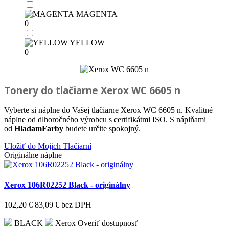
MAGENTA
0
YELLOW
0
Tonery do tlačiarne
Xerox WC 6605 n
Vyberte si náplne do Vašej tlačiarne Xerox WC 6605 n. Kvalitné
náplne od dlhoročného výrobcu s certifikátmi ISO. S náplňami
od
HladamFarby
budete určite spokojný.
Uložiť do Mojich Tlačiarní
Originálne náplne
Xerox 106R02252 Black - originálny
102,20 €
83,09 €
bez DPH
BLACK
Xerox
Overiť dostupnosť