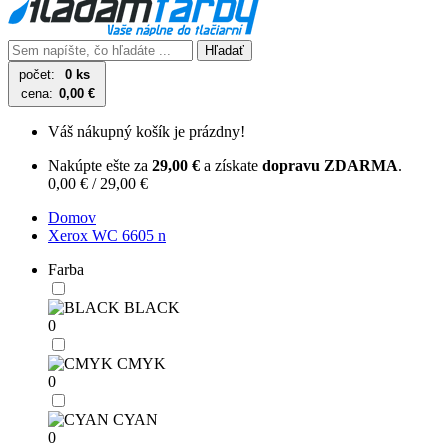
Hľadať
počet:
0 ks
cena:
0,00 €
Váš nákupný košík je prázdny!
Nakúpte ešte za
29,00 €
a získate
dopravu ZDARMA
.
0,00 € / 29,00 €
Domov
Xerox WC 6605 n
Farba
BLACK
0
CMYK
0
CYAN
0