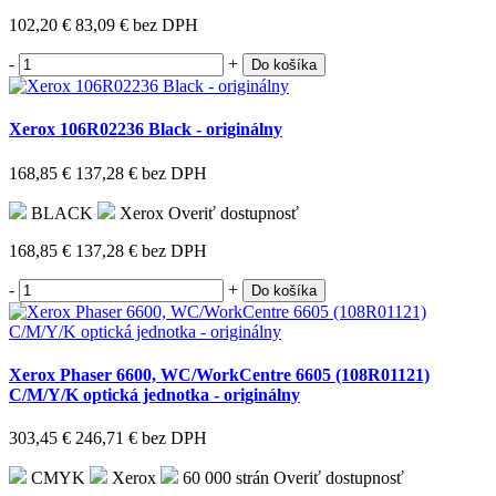
102,20 €
83,09 €
bez DPH
-
+
Do košíka
Xerox 106R02236 Black - originálny
168,85 €
137,28 €
bez DPH
BLACK
Xerox
Overiť dostupnosť
168,85 €
137,28 €
bez DPH
-
+
Do košíka
Xerox Phaser 6600, WC/WorkCentre 6605 (108R01121)
C/M/Y/K optická jednotka - originálny
303,45 €
246,71 €
bez DPH
CMYK
Xerox
60 000 strán
Overiť dostupnosť