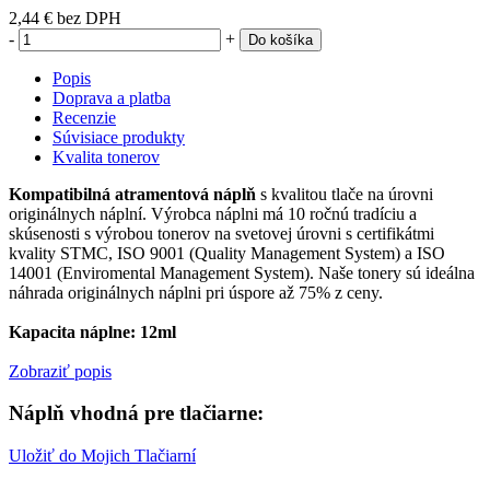
2,44 €
bez DPH
-
+
Do košíka
Popis
Doprava a platba
Recenzie
Súvisiace produkty
Kvalita tonerov
Kompatibilná atramentová náplň
s kvalitou tlače na úrovni
originálnych náplní. Výrobca náplni má 10 ročnú tradíciu a
skúsenosti s výrobou tonerov na svetovej úrovni s certifikátmi
kvality STMC, ISO 9001 (Quality Management System) a ISO
14001 (Enviromental Management System). Naše tonery sú ideálna
náhrada originálnych náplni pri úspore až 75% z ceny.
Kapacita náplne: 12ml
Zobraziť popis
Náplň vhodná pre tlačiarne:
Uložiť do Mojich Tlačiarní