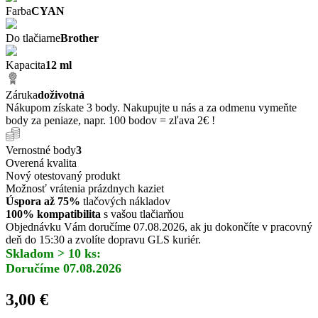
Farba
CYAN
Do tlačiarne
Brother
Kapacita
12 ml
Záruka
doživotná
Nákupom získate 3 body. Nakupujte u nás a za odmenu vymeňte
body za peniaze, napr. 100 bodov = zľava 2€ !
Vernostné body
3
Overená kvalita
Nový otestovaný produkt
Možnosť vrátenia prázdnych kaziet
Úspora až 75%
tlačových nákladov
100% kompatibilita
s vašou tlačiarňou
Objednávku Vám doručíme 07.08.2026, ak ju dokončíte v pracovný
deň do 15:30 a zvolíte dopravu GLS kuriér.
Skladom > 10 ks:
Doručíme 07.08.2026
3,00 €