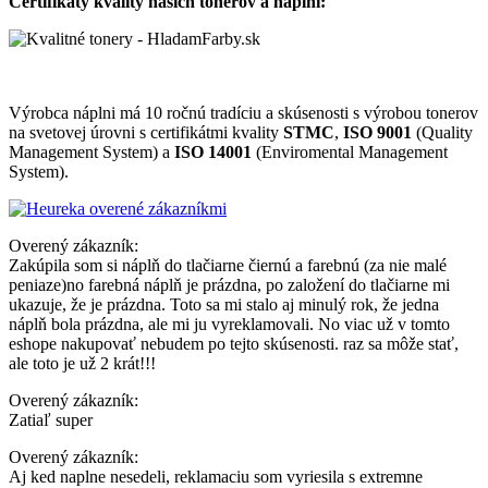
Certifikáty kvality našich tonerov a náplní:
Výrobca náplni má 10 ročnú tradíciu a skúsenosti s výrobou tonerov
na svetovej úrovni s certifikátmi kvality
STMC
,
ISO 9001
(Quality
Management System) a
ISO 14001
(Enviromental Management
System).
Overený zákazník:
Zakúpila som si náplň do tlačiarne čiernú a farebnú (za nie malé
peniaze)no farebná náplň je prázdna, po založení do tlačiarne mi
ukazuje, že je prázdna. Toto sa mi stalo aj minulý rok, že jedna
náplň bola prázdna, ale mi ju vyreklamovali. No viac už v tomto
eshope nakupovať nebudem po tejto skúsenosti. raz sa môže stať,
ale toto je už 2 krát!!!
Overený zákazník:
Zatiaľ super
Overený zákazník:
Aj ked naplne nesedeli, reklamaciu som vyriesila s extremne