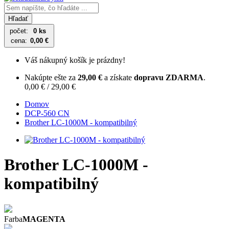
Hľadať
počet:
0 ks
cena:
0,00 €
Váš nákupný košík je prázdny!
Nakúpte ešte za
29,00 €
a získate
dopravu ZDARMA
.
0,00 € / 29,00 €
Domov
DCP-560 CN
Brother LC-1000M - kompatibilný
Brother LC-1000M -
kompatibilný
Farba
MAGENTA