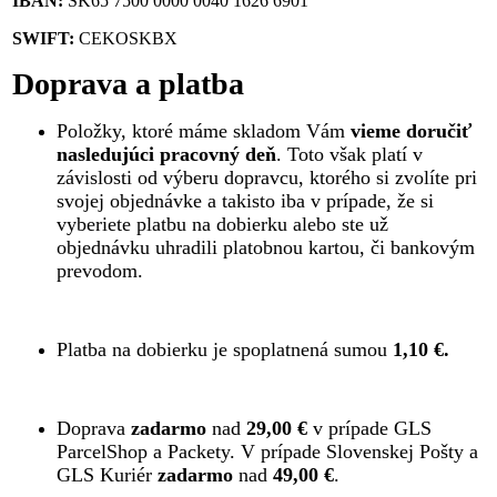
IBAN:
SK65 7500 0000 0040 1626 6901
SWIFT:
CEKOSKBX
Doprava a platba
Položky, ktoré máme skladom Vám
vieme doručiť
nasledujúci pracovný deň
. Toto však platí v
závislosti od výberu dopravcu, ktorého si zvolíte pri
svojej objednávke a takisto iba v prípade, že si
vyberiete platbu na dobierku alebo ste už
objednávku uhradili platobnou kartou, či bankovým
prevodom.
Platba na dobierku je spoplatnená sumou
1,10 €.
Doprava
zadarmo
nad
29,00 €
v prípade GLS
ParcelShop a Packety. V prípade Slovenskej Pošty a
GLS Kuriér
zadarmo
nad
49,00 €
.