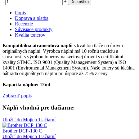
-
+
Do košíka
Popis
Doprava a platba
Recenzie
Súvisiace produkty
Kvalita tonerov
Kompatibilná atramentová náplň
s kvalitou tlače na úrovni
originálnych náplní. Výrobca náplni má 10 ročnú tradíciu a
skúsenosti s výrobou tonerov na svetovej úrovni s certifikátmi
kvality STMC, ISO 9001 (Quality Management System) a ISO
14001 (Enviromental Management System). Naše tonery sú ideálna
náhrada originálnych náplni pri úspore až 75% z ceny.
Kapacita náplne: 12ml
Zobraziť popis
Náplň vhodná pre tlačiarne:
Uložiť do Mojich Tlačiarní
Brother DCP-130 C
Uložiť do Mojich Tlačiarní