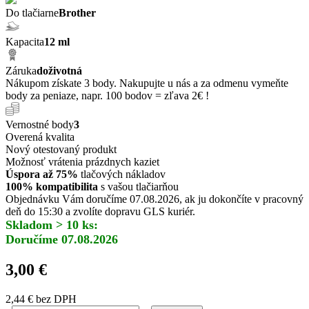
Do tlačiarne
Brother
Kapacita
12 ml
Záruka
doživotná
Nákupom získate 3 body. Nakupujte u nás a za odmenu vymeňte
body za peniaze, napr. 100 bodov = zľava 2€ !
Vernostné body
3
Overená kvalita
Nový otestovaný produkt
Možnosť vrátenia prázdnych kaziet
Úspora až 75%
tlačových nákladov
100% kompatibilita
s vašou tlačiarňou
Objednávku Vám doručíme 07.08.2026, ak ju dokončíte v pracovný
deň do 15:30 a zvolíte dopravu GLS kuriér.
Skladom > 10 ks:
Doručíme 07.08.2026
3,00 €
2,44 €
bez DPH