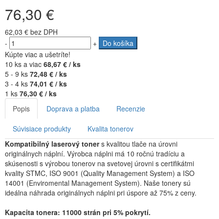
76,30 €
62,03 €
bez DPH
-
+
Do košíka
Kúpte viac a ušetríte!
10 ks a viac
68,67 € / ks
5 - 9 ks
72,48 € / ks
3 - 4 ks
74,01 € / ks
1 ks
76,30 € / ks
Popis
Doprava a platba
Recenzie
Súvisiace produkty
Kvalita tonerov
Kompatibilný laserový toner
s kvalitou tlače na úrovni
originálnych náplní. Výrobca náplni má 10 ročnú tradíciu a
skúsenosti s výrobou tonerov na svetovej úrovni s certifikátmi
kvality STMC, ISO 9001 (Quality Management System) a ISO
14001 (Enviromental Management System). Naše tonery sú
ideálna náhrada originálnych náplni pri úspore až 75% z ceny.
Kapacita tonera: 11000 strán pri 5% pokrytí.