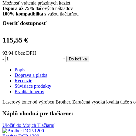
Možnosť vrátenia prázdnych kaziet
Úspora až 75%
tlačových nákladov
100% kompatibilita
s vašou tlačiarňou
Overiť dostupnosť
115,55 €
93,94 €
bez DPH
-
+
Do košíka
Popis
Doprava a platba
Recenzie
Súvisiace produkty
Kvalita tonerov
Laserový toner od výrobcu Brother. Zaručená vysoká kvalita tlače s 
Náplň vhodná pre tlačiarne:
Uložiť do Mojich Tlačiarní