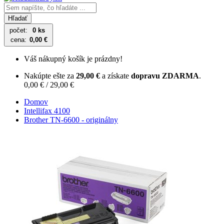
Hľadať
počet:
0 ks
cena:
0,00 €
Váš nákupný košík je prázdny!
Nakúpte ešte za
29,00 €
a získate
dopravu ZDARMA
.
0,00 € / 29,00 €
Domov
Intellifax 4100
Brother TN-6600 - originálny