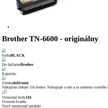
Brother TN-6600 - originálny
Farba
BLACK
Do tlačiarne
Brother
Kapacita
-
Záruka
doživotná
Nákupom získate 116 bodov. Nakupujte u nás a za odmenu vymeňte b
Vernostné body
116
Overená kvalita
Nový otestovaný produkt