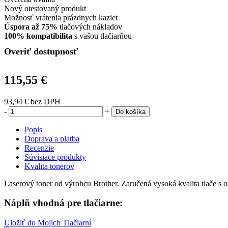
Nový otestovaný produkt
Možnosť vrátenia prázdnych kaziet
Úspora až 75%
tlačových nákladov
100% kompatibilita
s vašou tlačiarňou
Overiť dostupnosť
115,55 €
93,94 €
bez DPH
-
+
Do košíka
Popis
Doprava a platba
Recenzie
Súvisiace produkty
Kvalita tonerov
Laserový toner od výrobcu Brother. Zaručená vysoká kvalita tlače s 
Náplň vhodná pre tlačiarne:
Uložiť do Mojich Tlačiarní