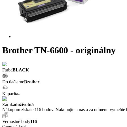
Brother TN-6600 - originálny
Farba
BLACK
Do tlačiarne
Brother
Kapacita
-
Záruka
doživotná
Nákupom získate 116 bodov. Nakupujte u nás a za odmenu vymeňte b
Vernostné body
116
Overená kvalita