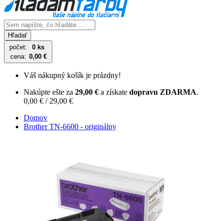
Hľadať
počet:
0 ks
cena:
0,00 €
Váš nákupný košík je prázdny!
Nakúpte ešte za
29,00 €
a získate
dopravu ZDARMA
.
0,00 € / 29,00 €
Domov
Brother TN-6600 - originálny