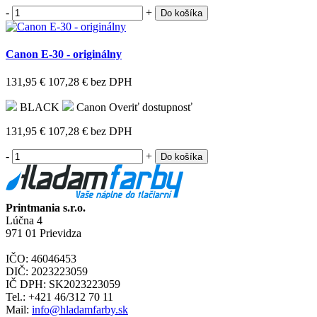
-
+
Do košíka
Canon E-30 - originálny
131,95 €
107,28 €
bez DPH
BLACK
Canon
Overiť dostupnosť
131,95 €
107,28 €
bez DPH
-
+
Do košíka
Printmania s.r.o.
Lúčna 4
971 01 Prievidza
IČO: 46046453
DIČ: 2023223059
IČ DPH: SK2023223059
Tel.: +421 46/312 70 11
Mail:
info@hladamfarby.sk