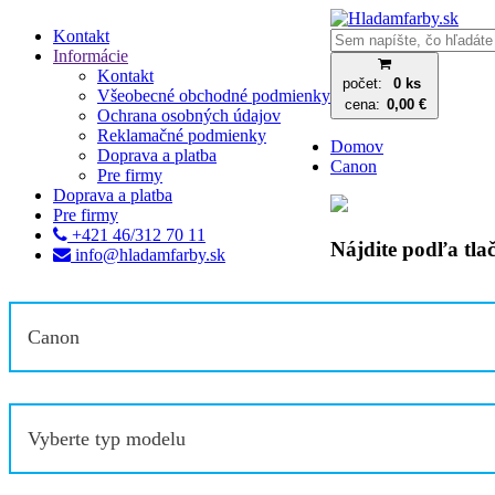
Kontakt
Informácie
Kontakt
počet:
0 ks
Všeobecné obchodné podmienky
cena:
0,00 €
Ochrana osobných údajov
Reklamačné podmienky
Domov
Doprava a platba
Canon
Pre firmy
Doprava a platba
Pre firmy
+421 46/312 70 11
Nájdite podľa tla
info@hladamfarby.sk
Canon
Vyberte typ modelu