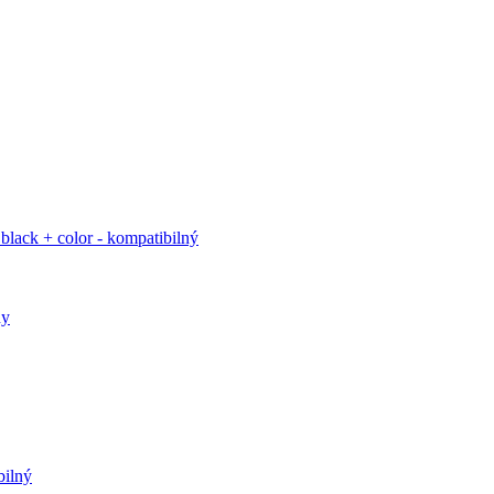
ack + color - kompatibilný
ny
bilný