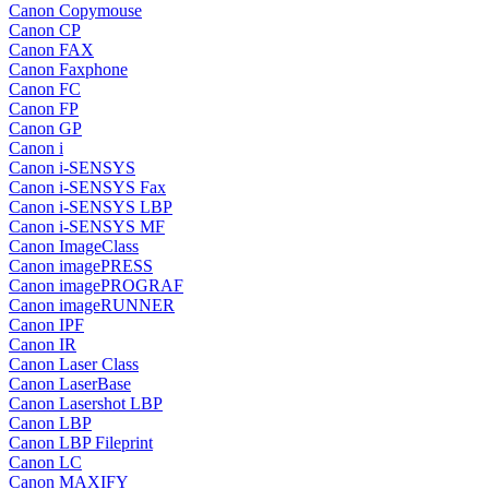
Canon Copymouse
Canon CP
Canon FAX
Canon Faxphone
Canon FC
Canon FP
Canon GP
Canon i
Canon i-SENSYS
Canon i-SENSYS Fax
Canon i-SENSYS LBP
Canon i-SENSYS MF
Canon ImageClass
Canon imagePRESS
Canon imagePROGRAF
Canon imageRUNNER
Canon IPF
Canon IR
Canon Laser Class
Canon LaserBase
Canon Lasershot LBP
Canon LBP
Canon LBP Fileprint
Canon LC
Canon MAXIFY