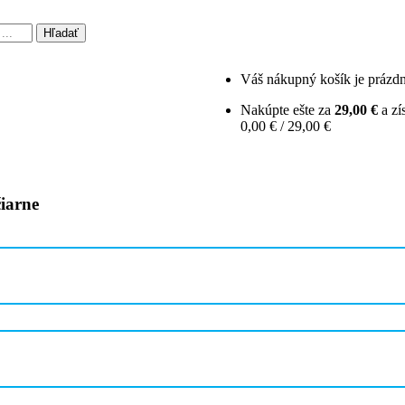
Hľadať
Váš nákupný košík je prázd
Nakúpte ešte za
29,00 €
a zí
0,00 € / 29,00 €
čiarne