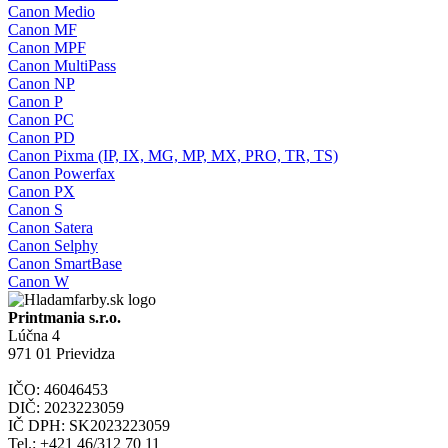
Canon Medio
Canon MF
Canon MPF
Canon MultiPass
Canon NP
Canon P
Canon PC
Canon PD
Canon Pixma (IP, IX, MG, MP, MX, PRO, TR, TS)
Canon Powerfax
Canon PX
Canon S
Canon Satera
Canon Selphy
Canon SmartBase
Canon W
Printmania s.r.o.
Lúčna 4
971 01 Prievidza
IČO: 46046453
DIČ: 2023223059
IČ DPH: SK2023223059
Tel.: +421 46/312 70 11