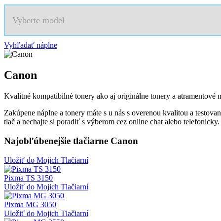
Vyberte model
Vyhľadať náplne
Canon
Kvalitné kompatibilné tonery ako aj originálne tonery a atramentové n
Zakúpene náplne a tonery máte s u nás s overenou kvalitou a testova
tlač a nechajte si poradiť s výberom cez online chat alebo telefonicky.
Najobľúbenejšie tlačiarne Canon
Uložiť do Mojich Tlačiarní
Pixma TS 3150
Uložiť do Mojich Tlačiarní
Pixma MG 3050
Uložiť do Mojich Tlačiarní