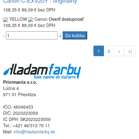
Canon C-EXV20Y - originálny
108,35 €
88,09 €
bez DPH
YELLOW
Canon
Overiť dostupnosť
108,35 €
88,09 €
bez DPH
-
+
Do košíka
1
2
>
>|
Printmania s.r.o.
Lúčna 4
971 01 Prievidza
IČO: 46046453
DIČ: 2023223059
IČ DPH: SK2023223059
Tel.: +421 46/312 70 11
Mail:
info@hladamfarby.sk