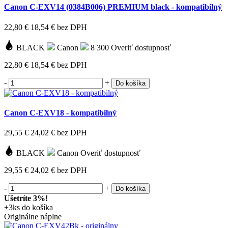
Canon C-EXV14 (0384B006) PREMIUM black - kompatibilný
22,80 €
18,54 €
bez DPH
BLACK
Canon
8 300
Overiť dostupnosť
22,80 €
18,54 €
bez DPH
-
+
Do košíka
Canon C-EXV18 - kompatibilný
29,55 €
24,02 €
bez DPH
BLACK
Canon
Overiť dostupnosť
29,55 €
24,02 €
bez DPH
-
+
Do košíka
Ušetríte 3%!
+3ks do košíka
Originálne náplne