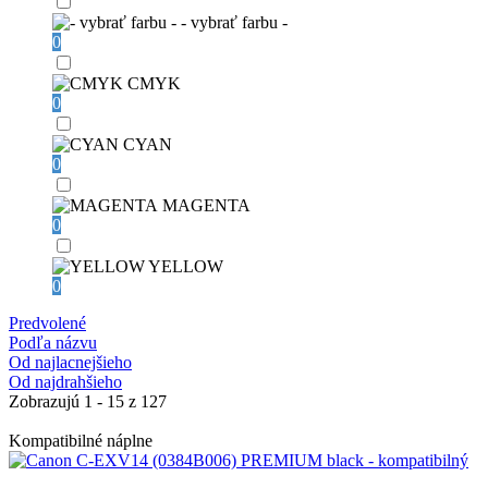
- vybrať farbu -
0
CMYK
0
CYAN
0
MAGENTA
0
YELLOW
0
Predvolené
Podľa názvu
Od najlacnejšieho
Od najdrahšieho
Zobrazujú 1 - 15 z 127
Kompatibilné náplne