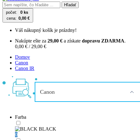
Hľadať
počet:
0 ks
cena:
0,00 €
Váš nákupný košík je prázdny!
Nakúpte ešte za
29,00 €
a získate
dopravu ZDARMA
.
0,00 € / 29,00 €
Domov
Canon
Canon IR
Canon
Farba
BLACK
0