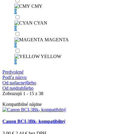
CMY
0
CYAN
0
MAGENTA
0
YELLOW
0
Predvolené
Podľa názvu
Od najlacnejšieho
Od najdrahšieho
Zobrazujú 1 - 15 z 38
Kompatibilné náplne
Canon BCI-3Bk- kompatibilný
3,00 €
2,44 €
bez DPH