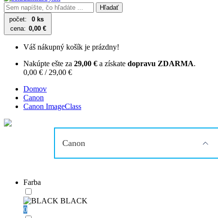
Hľadať
počet:
0 ks
cena:
0,00 €
Váš nákupný košík je prázdny!
Nakúpte ešte za
29,00 €
a získate
dopravu ZDARMA
.
0,00 € / 29,00 €
Domov
Canon
Canon ImageClass
Canon
Farba
BLACK
0