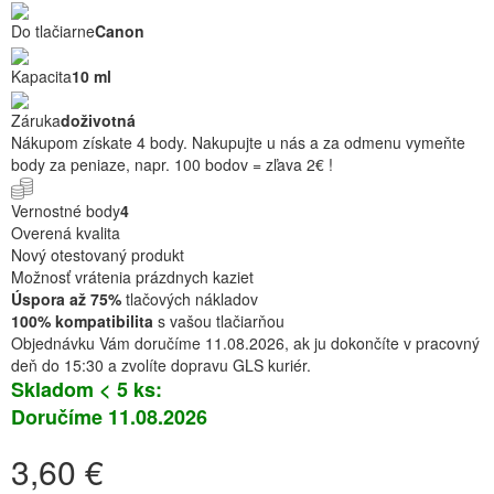
Do tlačiarne
Canon
Kapacita
10 ml
Záruka
doživotná
Nákupom získate 4 body. Nakupujte u nás a za odmenu vymeňte
body za peniaze, napr. 100 bodov = zľava 2€ !
Vernostné body
4
Overená kvalita
Nový otestovaný produkt
Možnosť vrátenia prázdnych kaziet
Úspora až 75%
tlačových nákladov
100% kompatibilita
s vašou tlačiarňou
Objednávku Vám doručíme 11.08.2026, ak ju dokončíte v pracovný
deň do 15:30 a zvolíte dopravu GLS kuriér.
Skladom < 5 ks:
Doručíme 11.08.2026
3,60 €