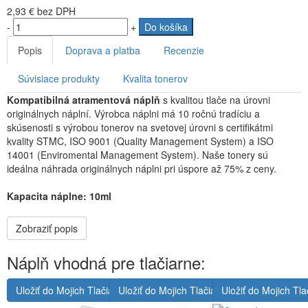
2,93 €
bez DPH
-
+
Do košíka
Popis
Doprava a platba
Recenzie
Súvisiace produkty
Kvalita tonerov
Kompatibilná atramentová náplň
s kvalitou tlače na úrovni
originálnych náplní. Výrobca náplni má 10 ročnú tradíciu a
skúsenosti s výrobou tonerov na svetovej úrovni s certifikátmi
kvality STMC, ISO 9001 (Quality Management System) a ISO
14001 (Enviromental Management System). Naše tonery sú
ideálna náhrada originálnych náplni pri úspore až 75% z ceny.
Kapacita náplne: 10ml
Zobraziť popis
Náplň vhodná pre tlačiarne:
Uložiť do Mojich Tlačiarní
Uložiť do Mojich Tlačiarní
Uložiť do Mojich Tla