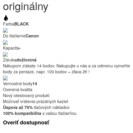
originálny
Farba
BLACK
Do tlačiarne
Canon
Kapacita
-
Záruka
doživotná
Nákupom získate 14 bodov. Nakupujte u nás a za odmenu vymeňte
body za peniaze, napr. 100 bodov = zľava 2€ !
Vernostné body
14
Overená kvalita
Nový otestovaný produkt
Možnosť vrátenia prázdnych kaziet
Úspora až 75%
tlačových nákladov
100% kompatibilita
s vašou tlačiarňou
Overiť dostupnosť