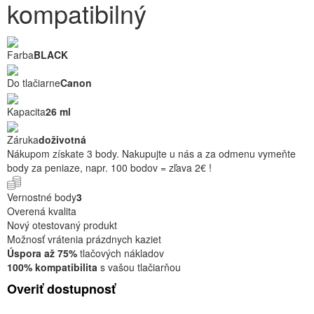
kompatibilný
Farba
BLACK
Do tlačiarne
Canon
Kapacita
26 ml
Záruka
doživotná
Nákupom získate 3 body. Nakupujte u nás a za odmenu vymeňte
body za peniaze, napr. 100 bodov = zľava 2€ !
Vernostné body
3
Overená kvalita
Nový otestovaný produkt
Možnosť vrátenia prázdnych kaziet
Úspora až 75%
tlačových nákladov
100% kompatibilita
s vašou tlačiarňou
Overiť dostupnosť