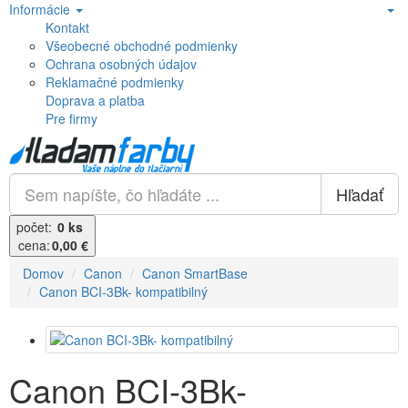
Informácie
Kontakt
Všeobecné obchodné podmienky
Ochrana osobných údajov
Reklamačné podmienky
Doprava a platba
Pre firmy
Hľadať
počet:
0 ks
cena:
0,00 €
Domov
Canon
Canon SmartBase
Canon BCI-3Bk- kompatibilný
Canon BCI-3Bk-