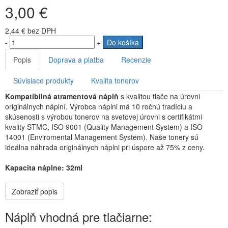
3,00 €
2,44 €
bez DPH
-
+
Do košíka
Popis
Doprava a platba
Recenzie
Súvisiace produkty
Kvalita tonerov
Kompatibilná atramentová náplň
s kvalitou tlače na úrovni
originálnych náplní. Výrobca náplni má 10 ročnú tradíciu a
skúsenosti s výrobou tonerov na svetovej úrovni s certifikátmi
kvality STMC, ISO 9001 (Quality Management System) a ISO
14001 (Enviromental Management System). Naše tonery sú
ideálna náhrada originálnych náplni pri úspore až 75% z ceny.
Kapacita náplne: 32ml
Zobraziť popis
Náplň vhodná pre tlačiarne: