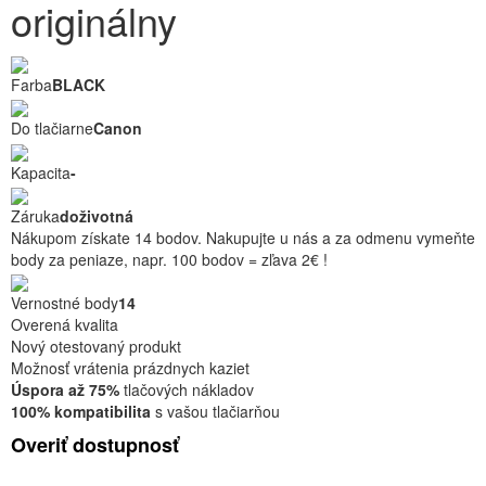
originálny
Farba
BLACK
Do tlačiarne
Canon
Kapacita
-
Záruka
doživotná
Nákupom získate 14 bodov. Nakupujte u nás a za odmenu vymeňte
body za peniaze, napr. 100 bodov = zľava 2€ !
Vernostné body
14
Overená kvalita
Nový otestovaný produkt
Možnosť vrátenia prázdnych kaziet
Úspora až 75%
tlačových nákladov
100% kompatibilita
s vašou tlačiarňou
Overiť dostupnosť