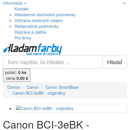
Informácie
Kontakt
Všeobecné obchodné podmienky
Ochrana osobných údajov
Reklamačné podmienky
Doprava a platba
Pre firmy
Hľadať
počet:
0 ks
cena:
0,00 €
Domov
Canon
Canon SmartBase
Canon BCI-3eBK - originálny
Canon BCI-3eBK -