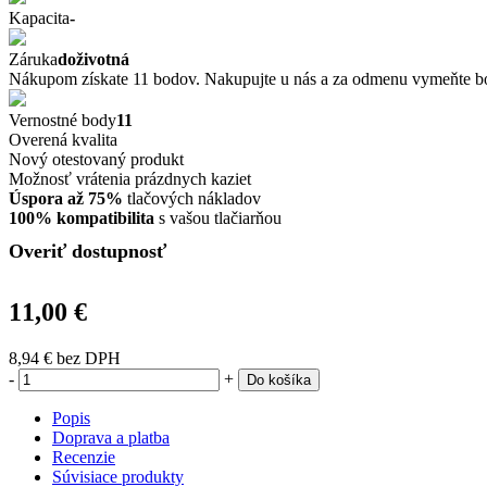
Kapacita
-
Záruka
doživotná
Nákupom získate 11 bodov. Nakupujte u nás a za odmenu vymeňte bod
Vernostné body
11
Overená kvalita
Nový otestovaný produkt
Možnosť vrátenia prázdnych kaziet
Úspora až 75%
tlačových nákladov
100% kompatibilita
s vašou tlačiarňou
Overiť dostupnosť
11,00 €
8,94 €
bez DPH
-
+
Do košíka
Popis
Doprava a platba
Recenzie
Súvisiace produkty