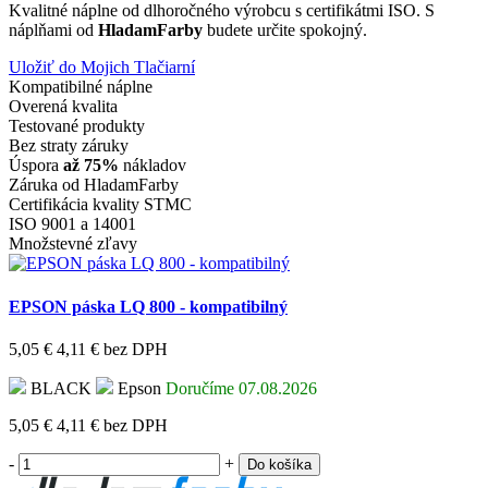
Kvalitné náplne od dlhoročného výrobcu s certifikátmi ISO. S
náplňami od
HladamFarby
budete určite spokojný.
Uložiť do Mojich Tlačiarní
Kompatibilné náplne
Overená kvalita
Testované produkty
Bez straty záruky
Úspora
až 75%
nákladov
Záruka od HladamFarby
Certifikácia kvality STMC
ISO 9001 a 14001
Množstevné zľavy
EPSON páska LQ 800 - kompatibilný
5,05 €
4,11 €
bez DPH
BLACK
Epson
Doručíme 07.08.2026
5,05 €
4,11 €
bez DPH
-
+
Do košíka