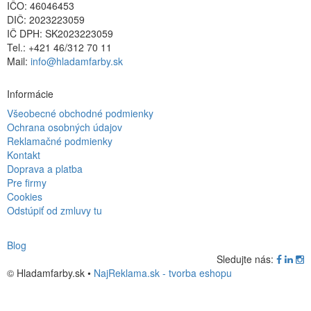
IČO: 46046453
DIČ: 2023223059
IČ DPH: SK2023223059
Tel.: +421 46/312 70 11
Mail:
info@hladamfarby.sk
Informácie
Všeobecné obchodné podmienky
Ochrana osobných údajov
Reklamačné podmienky
Kontakt
Doprava a platba
Pre firmy
Cookies
Odstúpiť od zmluvy tu
Blog
Sledujte nás:
© Hladamfarby.sk •
NajReklama.sk - tvorba eshopu