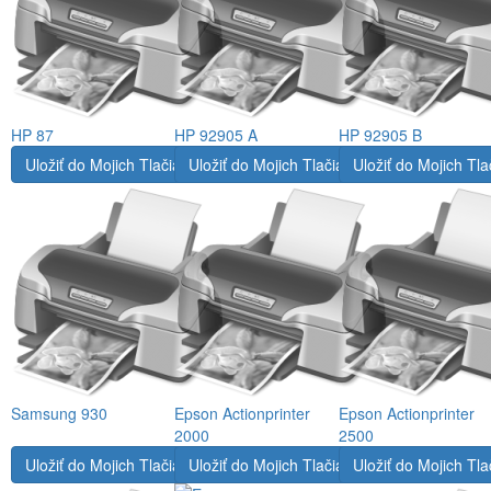
HP 87
HP 92905 A
HP 92905 B
Uložiť do Mojich Tlačiarní
Uložiť do Mojich Tlačiarní
Uložiť do Mojich Tla
Samsung 930
Epson Actionprinter
Epson Actionprinter
2000
2500
Uložiť do Mojich Tlačiarní
Uložiť do Mojich Tlačiarní
Uložiť do Mojich Tla