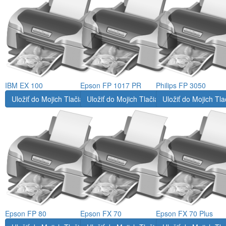
IBM EX 100
Epson FP 1017 PR
Philips FP 3050
Uložiť do Mojich Tlačiarní
Uložiť do Mojich Tlačiarní
Uložiť do Mojich Tla
Epson FP 80
Epson FX 70
Epson FX 70 Plus