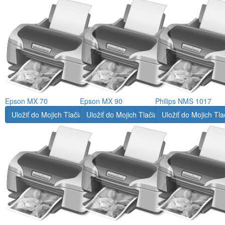
Epson MX 70
Epson MX 90
Philips NMS 1017
Uložiť do Mojich Tlačiarní
Uložiť do Mojich Tlačiarní
Uložiť do Mojich Tla