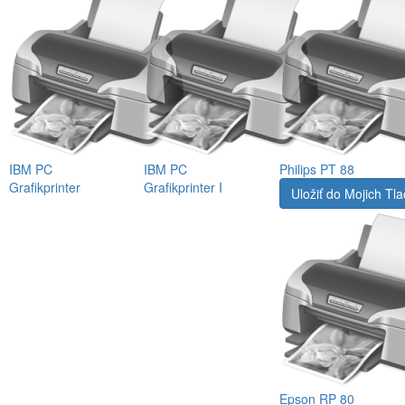
IBM PC
IBM PC
Philips PT 88
Grafikprinter
Grafikprinter I
Uložiť do Mojich Tla
Epson RP 80