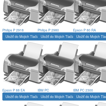
Philips P 2918
Philips P 2980
Epson P 80 RA
Uložiť do Mojich Tlačiarní
Uložiť do Mojich Tlačiarní
Uložiť do Mojich Tla
Epson P 88 EA
IBM PC
IBM PC 2300
Uložiť do Mojich Tlačiarní
Uložiť do Mojich Tlačiarní
Uložiť do Mojich Tla