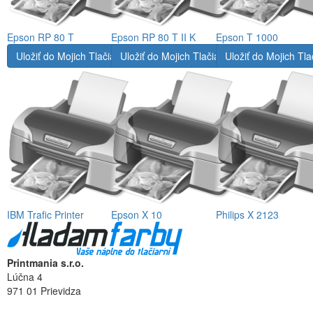
Epson RP 80 T
Epson RP 80 T II K
Epson T 1000
Uložiť do Mojich Tlačiarní
Uložiť do Mojich Tlačiarní
Uložiť do Mojich Tla
IBM Trafic Printer
Epson X 10
Philips X 2123
Printmania s.r.o.
Lúčna 4
971 01 Prievidza