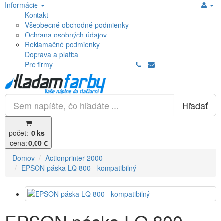
Informácie
Kontakt
Všeobecné obchodné podmienky
Ochrana osobných údajov
Reklamačné podmienky
Doprava a platba
Pre firmy
Hľadať
počet:
0 ks
cena:
0,00 €
Domov
Actionprinter 2000
EPSON páska LQ 800 - kompatibilný
EPSON páska LQ 800 -