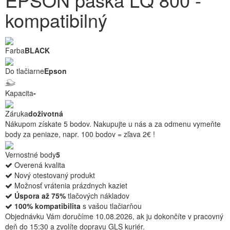
kompatibilný
Farba
BLACK
Do tlačiarne
Epson
Kapacita
-
Záruka
doživotná
Nákupom získate 5 bodov. Nakupujte u nás a za odmenu vymeňte
body za peniaze, napr. 100 bodov = zľava 2€ !
Vernostné body
5
Overená kvalita
Nový otestovaný produkt
Možnosť vrátenia prázdnych kaziet
Úspora až 75%
tlačových nákladov
100% kompatibilita
s vašou tlačiarňou
Objednávku Vám doručíme 10.08.2026, ak ju dokončíte v pracovný
deň do 15:30 a zvolíte dopravu GLS kuriér.