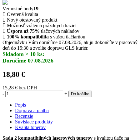
Vernostné body
19
Overená kvalita
Nový otestovaný produkt
Možnosť vrátenia prázdnych kaziet
Úspora až 75%
tlačových nákladov
100% kompatibilita
s vašou tlačiarňou
Objednávku Vám doručíme 07.08.2026, ak ju dokončíte v pracovný
deň do 15:30 a zvolíte dopravu GLS kuriér.
Skladom > 10 ks:
Doručíme 07.08.2026
18,80 €
15,28 €
bez DPH
-
+
Do košíka
Popis
Doprava a platba
Recenzie
Súvisiace produkty
Kvalita tonerov
Sada 2 kompatibilných laserových tonerov
s kvalitou tlače na