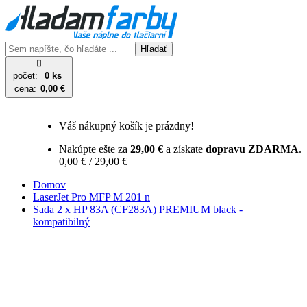
Hľadať
počet:
0 ks
cena:
0,00 €
Váš nákupný košík je prázdny!
Nakúpte ešte za
29,00 €
a získate
dopravu ZDARMA
.
0,00 € / 29,00 €
Domov
LaserJet Pro MFP M 201 n
Sada 2 x HP 83A (CF283A) PREMIUM black -
kompatibilný