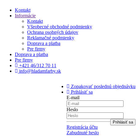
Kontakt
Informácie
Kontakt
Všeobecné obchodné podmienky
Ochrana osobných údajov
Reklamačné podmienky
Doprava a platba
Pre firmy
Doprava a platba
Pre firmy
+421 46/312 70 11
info@hladamfarby.sk
Zopakovať poslednú objednávku
Prihlásiť sa
E-mail
Heslo
Registrácia účtu
Zabudnuté heslo