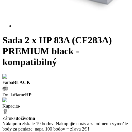
Sada 2 x HP 83A (CF283A)
PREMIUM black -
kompatibilný
Farba
BLACK
Do tlačiarne
HP
Kapacita
-
Záruka
doživotná
Nákupom získate 19 bodov. Nakupujte u nás a za odmenu vymeňte
body za peniaze, napr. 100 bodov = zľava 2€ !