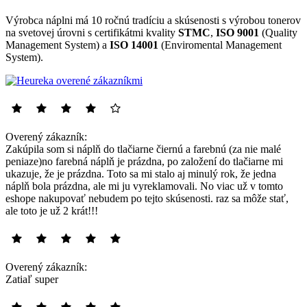
Výrobca náplni má 10 ročnú tradíciu a skúsenosti s výrobou tonerov
na svetovej úrovni s certifikátmi kvality
STMC
,
ISO 9001
(Quality
Management System) a
ISO 14001
(Enviromental Management
System).
Overený zákazník:
Zakúpila som si náplň do tlačiarne čiernú a farebnú (za nie malé
peniaze)no farebná náplň je prázdna, po založení do tlačiarne mi
ukazuje, že je prázdna. Toto sa mi stalo aj minulý rok, že jedna
náplň bola prázdna, ale mi ju vyreklamovali. No viac už v tomto
eshope nakupovať nebudem po tejto skúsenosti. raz sa môže stať,
ale toto je už 2 krát!!!
Overený zákazník:
Zatiaľ super