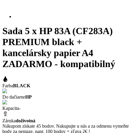
Sada 5 x HP 83A (CF283A)
PREMIUM black +
kancelársky papier A4
ZADARMO - kompatibilný
Farba
BLACK
Do tlačiarne
HP
Kapacita
-
Záruka
doživotná
Nákupom získate 45 bodov. Nakupujte u nás a za odmenu vymeňte
body za peniaze, napr. 100 bodov = zľava 2€ !