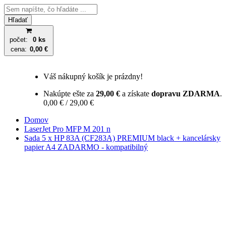
Hľadať
počet:
0 ks
cena:
0,00 €
Váš nákupný košík je prázdny!
Nakúpte ešte za
29,00 €
a získate
dopravu ZDARMA
.
0,00 € / 29,00 €
Domov
LaserJet Pro MFP M 201 n
Sada 5 x HP 83A (CF283A) PREMIUM black + kancelársky
papier A4 ZADARMO - kompatibilný