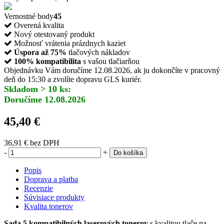
Vernostné body
45
Overená kvalita
Nový otestovaný produkt
Možnosť vrátenia prázdnych kaziet
Úspora až 75%
tlačových nákladov
100% kompatibilita
s vašou tlačiarňou
Objednávku Vám doručíme 12.08.2026, ak ju dokončíte v pracovný
deň do 15:30 a zvolíte dopravu GLS kuriér.
Skladom > 10 ks:
Doručíme 12.08.2026
45,40 €
36,91 €
bez DPH
-
+
Do košíka
Popis
Doprava a platba
Recenzie
Súvisiace produkty
Kvalita tonerov
Sada 5 kompatibilných laserových tonerov
s kvalitou tlače na