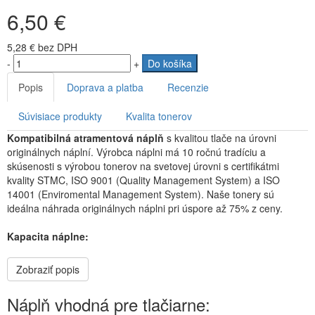
6,50 €
5,28 €
bez DPH
-
+
Do košíka
Popis
Doprava a platba
Recenzie
Súvisiace produkty
Kvalita tonerov
Kompatibilná atramentová náplň
s kvalitou tlače na úrovni
originálnych náplní. Výrobca náplni má 10 ročnú tradíciu a
skúsenosti s výrobou tonerov na svetovej úrovni s certifikátmi
kvality STMC, ISO 9001 (Quality Management System) a ISO
14001 (Enviromental Management System). Naše tonery sú
ideálna náhrada originálnych náplni pri úspore až 75% z ceny.
Kapacita náplne:
Zobraziť popis
Náplň vhodná pre tlačiarne: