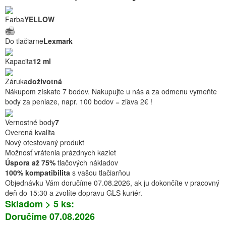
Farba
YELLOW
Do tlačiarne
Lexmark
Kapacita
12 ml
Záruka
doživotná
Nákupom získate 7 bodov. Nakupujte u nás a za odmenu vymeňte
body za peniaze, napr. 100 bodov = zľava 2€ !
Vernostné body
7
Overená kvalita
Nový otestovaný produkt
Možnosť vrátenia prázdnych kaziet
Úspora až 75%
tlačových nákladov
100% kompatibilita
s vašou tlačiarňou
Objednávku Vám doručíme 07.08.2026, ak ju dokončíte v pracovný
deň do 15:30 a zvolíte dopravu GLS kuriér.
Skladom > 5 ks:
Doručíme 07.08.2026