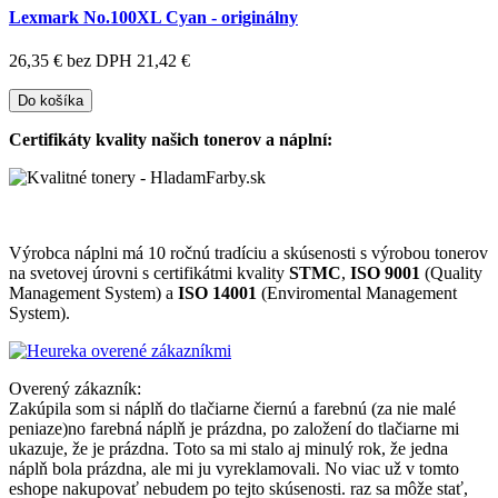
Lexmark No.100XL Cyan - originálny
26,35 €
bez DPH 21,42 €
Do košíka
Certifikáty kvality našich tonerov a náplní:
Výrobca náplni má 10 ročnú tradíciu a skúsenosti s výrobou tonerov
na svetovej úrovni s certifikátmi kvality
STMC
,
ISO 9001
(Quality
Management System) a
ISO 14001
(Enviromental Management
System).
Overený zákazník:
Zakúpila som si náplň do tlačiarne čiernú a farebnú (za nie malé
peniaze)no farebná náplň je prázdna, po založení do tlačiarne mi
ukazuje, že je prázdna. Toto sa mi stalo aj minulý rok, že jedna
náplň bola prázdna, ale mi ju vyreklamovali. No viac už v tomto
eshope nakupovať nebudem po tejto skúsenosti. raz sa môže stať,