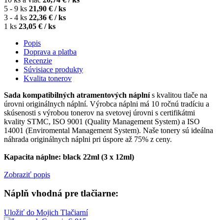
5 - 9 ks
21,90 € / ks
3 - 4 ks
22,36 € / ks
1 ks
23,05 € / ks
Popis
Doprava a platba
Recenzie
Súvisiace produkty
Kvalita tonerov
Sada kompatibilných atramentových náplní
s kvalitou tlače na
úrovni originálnych náplní. Výrobca náplni má 10 ročnú tradíciu a
skúsenosti s výrobou tonerov na svetovej úrovni s certifikátmi
kvality STMC, ISO 9001 (Quality Management System) a ISO
14001 (Enviromental Management System). Naše tonery sú ideálna
náhrada originálnych náplni pri úspore až 75% z ceny.
Kapacita náplne: black 22ml (3 x 12ml)
Zobraziť popis
Náplň vhodná pre tlačiarne:
Uložiť do Mojich Tlačiarní