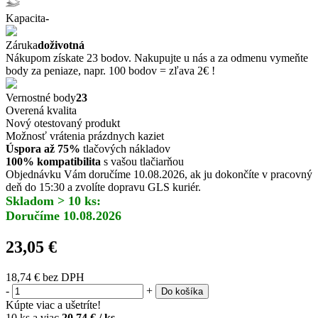
Kapacita
-
Záruka
doživotná
Nákupom získate 23 bodov. Nakupujte u nás a za odmenu vymeňte
body za peniaze, napr. 100 bodov = zľava 2€ !
Vernostné body
23
Overená kvalita
Nový otestovaný produkt
Možnosť vrátenia prázdnych kaziet
Úspora až 75%
tlačových nákladov
100% kompatibilita
s vašou tlačiarňou
Objednávku Vám doručíme 10.08.2026, ak ju dokončíte v pracovný
deň do 15:30 a zvolíte dopravu GLS kuriér.
Skladom > 10 ks:
Doručíme 10.08.2026
23,05 €
18,74 €
bez DPH
-
+
Do košíka
Kúpte viac a ušetríte!
10 ks a viac
20,74 € / ks