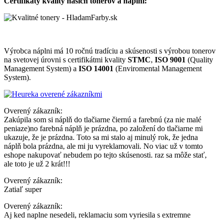
Certifikáty kvality našich tonerov a náplní:
Výrobca náplni má 10 ročnú tradíciu a skúsenosti s výrobou tonerov
na svetovej úrovni s certifikátmi kvality
STMC
,
ISO 9001
(Quality
Management System) a
ISO 14001
(Enviromental Management
System).
Overený zákazník:
Zakúpila som si náplň do tlačiarne čiernú a farebnú (za nie malé
peniaze)no farebná náplň je prázdna, po založení do tlačiarne mi
ukazuje, že je prázdna. Toto sa mi stalo aj minulý rok, že jedna
náplň bola prázdna, ale mi ju vyreklamovali. No viac už v tomto
eshope nakupovať nebudem po tejto skúsenosti. raz sa môže stať,
ale toto je už 2 krát!!!
Overený zákazník:
Zatiaľ super
Overený zákazník:
Aj ked naplne nesedeli, reklamaciu som vyriesila s extremne