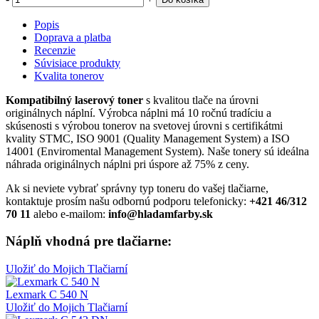
Popis
Doprava a platba
Recenzie
Súvisiace produkty
Kvalita tonerov
Kompatibilný laserový toner
s kvalitou tlače na úrovni
originálnych náplní. Výrobca náplni má 10 ročnú tradíciu a
skúsenosti s výrobou tonerov na svetovej úrovni s certifikátmi
kvality STMC, ISO 9001 (Quality Management System) a ISO
14001 (Enviromental Management System). Naše tonery sú ideálna
náhrada originálnych náplni pri úspore až 75% z ceny.
Ak si neviete vybrať správny typ toneru do vašej tlačiarne,
kontaktuje prosím našu odbornú podporu telefonicky:
+421 46/312
70 11
alebo e-mailom:
info@hladamfarby.sk
Náplň vhodná pre tlačiarne:
Uložiť do Mojich Tlačiarní
Lexmark C 540 N
Uložiť do Mojich Tlačiarní