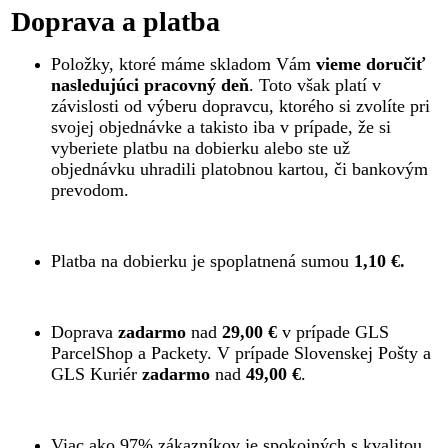
Doprava a platba
Položky, ktoré máme skladom Vám
vieme doručiť
nasledujúci pracovný deň
. Toto však platí v
závislosti od výberu dopravcu, ktorého si zvolíte pri
svojej objednávke a takisto iba v prípade, že si
vyberiete platbu na dobierku alebo ste už
objednávku uhradili platobnou kartou, či bankovým
prevodom.
Platba na dobierku je spoplatnená sumou
1,10 €.
Doprava
zadarmo
nad
29,00 €
v prípade GLS
ParcelShop a Packety. V prípade Slovenskej Pošty a
GLS Kuriér
zadarmo
nad
49,00 €
.
Viac ako 97% zákazníkov je spokojných s kvalitou