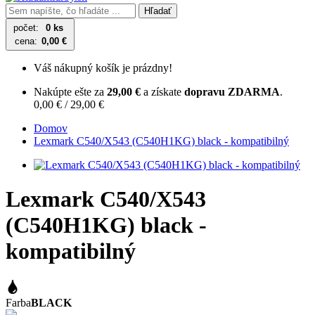
Hľadať
počet:
0 ks
cena:
0,00 €
Váš nákupný košík je prázdny!
Nakúpte ešte za
29,00 €
a získate
dopravu ZDARMA
.
0,00 € / 29,00 €
Domov
Lexmark C540/X543 (C540H1KG) black - kompatibilný
Lexmark C540/X543
(C540H1KG) black -
kompatibilný
Farba
BLACK