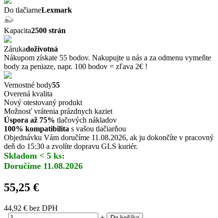
Do tlačiarne
Lexmark
Kapacita
2500 strán
Záruka
doživotná
Nákupom získate 55 bodov. Nakupujte u nás a za odmenu vymeňte
body za peniaze, napr. 100 bodov = zľava 2€ !
Vernostné body
55
Overená kvalita
Nový otestovaný produkt
Možnosť vrátenia prázdnych kaziet
Úspora až 75%
tlačových nákladov
100% kompatibilita
s vašou tlačiarňou
Objednávku Vám doručíme 11.08.2026, ak ju dokončíte v pracovný
deň do 15:30 a zvolíte dopravu GLS kuriér.
Skladom < 5 ks:
Doručíme 11.08.2026
55,25 €
44,92 €
bez DPH
-
+
Do košíka