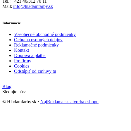
Tel.: +421 46/312 70 11
Mail:
info@hladamfarby.sk
Informácie
Všeobecné obchodné podmienky
Ochrana osobných údajov
Reklamačné podmienky
Kontakt
Doprava a platba
Pre firmy
Cookies
Odstúpiť od zmluvy tu
Blog
Sledujte nás:
© Hladamfarby.sk •
NajReklama.sk - tvorba eshopu