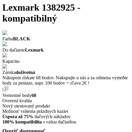
Lexmark 1382925 -
kompatibilný
Farba
BLACK
Do tlačiarne
Lexmark
Kapacita
-
Záruka
doživotná
Nákupom získate 68 bodov. Nakupujte u nás a za odmenu vymeňte
body za peniaze, napr. 100 bodov = zľava 2€ !
Vernostné body
68
Overená kvalita
Nový otestovaný produkt
Možnosť vrátenia prázdnych kaziet
Úspora až 75%
tlačových nákladov
100% kompatibilita
s vašou tlačiarňou
Overiť dostupnosť