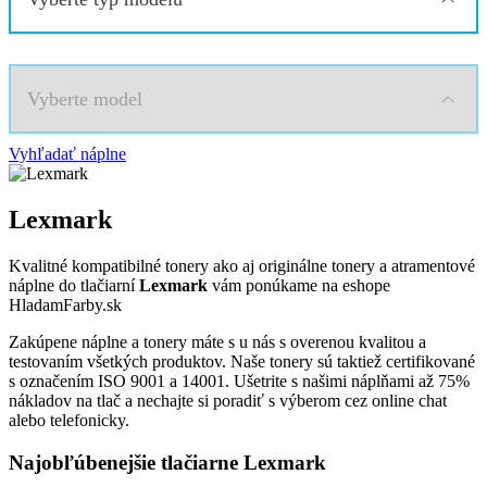
Vyberte model
Vyhľadať náplne
Lexmark
Kvalitné kompatibilné tonery ako aj originálne tonery a atramentové
náplne do tlačiarní
Lexmark
vám ponúkame na eshope
HladamFarby.sk
Zakúpene náplne a tonery máte s u nás s overenou kvalitou a
testovaním všetkých produktov. Naše tonery sú taktiež certifikované
s označením ISO 9001 a 14001. Ušetrite s našimi náplňami až 75%
nákladov na tlač a nechajte si poradiť s výberom cez online chat
alebo telefonicky.
Najobľúbenejšie tlačiarne Lexmark