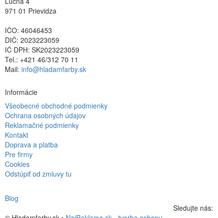
Lúčna 4
971 01 Prievidza
IČO: 46046453
DIČ: 2023223059
IČ DPH: SK2023223059
Tel.: +421 46/312 70 11
Mail:
info@hladamfarby.sk
Informácie
Všeobecné obchodné podmienky
Ochrana osobných údajov
Reklamačné podmienky
Kontakt
Doprava a platba
Pre firmy
Cookies
Odstúpiť od zmluvy tu
Blog
Sledujte nás:
© Hladamfarby.sk •
NajReklama.sk - tvorba eshopu