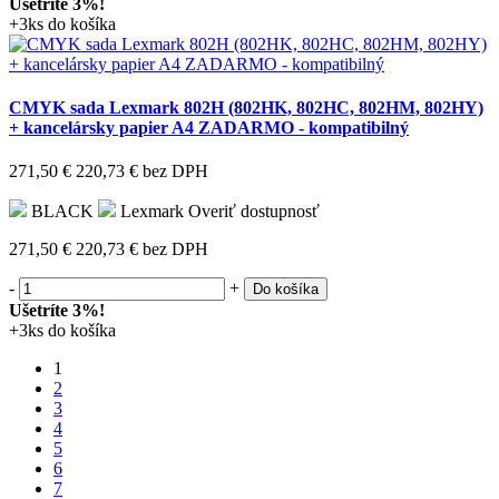
Ušetríte 3%!
+3ks do košíka
CMYK sada Lexmark 802H (802HK, 802HC, 802HM, 802HY)
+ kancelársky papier A4 ZADARMO - kompatibilný
271,50 €
220,73 €
bez DPH
BLACK
Lexmark
Overiť dostupnosť
271,50 €
220,73 €
bez DPH
-
+
Do košíka
Ušetríte 3%!
+3ks do košíka
1
2
3
4
5
6
7