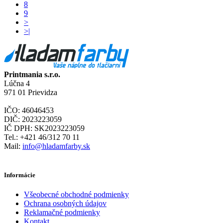
8
9
>
>|
Printmania s.r.o.
Lúčna 4
971 01 Prievidza
IČO: 46046453
DIČ: 2023223059
IČ DPH: SK2023223059
Tel.: +421 46/312 70 11
Mail:
info@hladamfarby.sk
Informácie
Všeobecné obchodné podmienky
Ochrana osobných údajov
Reklamačné podmienky
Kontakt