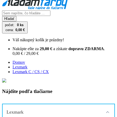
Hľadať
počet:
0 ks
cena:
0,00 €
Váš nákupný košík je prázdny!
Nakúpte ešte za
29,00 €
a získate
dopravu ZDARMA
.
0,00 € / 29,00 €
Domov
Lexmark
Lexmark C / CS / CX
Nájdite podľa tlačiarne
Lexmark