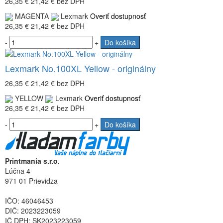
26,35 €
21,42 €
bez DPH
MAGENTA
Lexmark
Overiť dostupnosť
26,35 €
21,42 €
bez DPH
-
+
Do košíka
Lexmark No.100XL Yellow - originálny
26,35 €
21,42 €
bez DPH
YELLOW
Lexmark
Overiť dostupnosť
26,35 €
21,42 €
bez DPH
-
+
Do košíka
Printmania s.r.o.
Lúčna 4
971 01 Prievidza
IČO: 46046453
DIČ: 2023223059
IČ DPH: SK2023223059