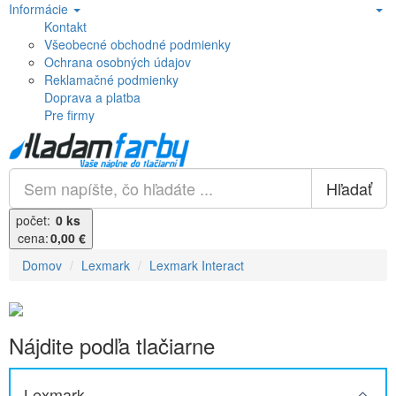
Informácie
Kontakt
Všeobecné obchodné podmienky
Ochrana osobných údajov
Reklamačné podmienky
Doprava a platba
Pre firmy
Hľadať
počet:
0 ks
cena:
0,00 €
Domov
Lexmark
Lexmark Interact
Nájdite podľa tlačiarne
Lexmark