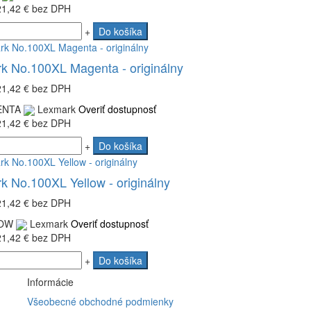
21,42 €
bez DPH
+
Do košíka
k No.100XL Magenta - originálny
21,42 €
bez DPH
NTA
Lexmark
Overiť dostupnosť
21,42 €
bez DPH
+
Do košíka
k No.100XL Yellow - originálny
21,42 €
bez DPH
OW
Lexmark
Overiť dostupnosť
21,42 €
bez DPH
+
Do košíka
Informácie
Všeobecné obchodné podmienky