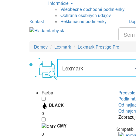
Informácie
Všeobecné obchodné podmienky
Ochrana osobných údajov
Kontakt
Reklamačné podmienky
Dop
Domov
Lexmark
Lexmark Prestige Pro
Lexmark
Farba
Predvole
Podľa ná
Od najla
BLACK
Od najdr
0
Zobrazujú
CMY
Kompatibil
0