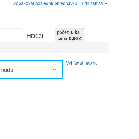
Zopakovať poslednú objednávku
Prihlásiť sa
počet:
0 ks
Hľadať
cena:
0,00 €
Vyhľadať náplne
 model