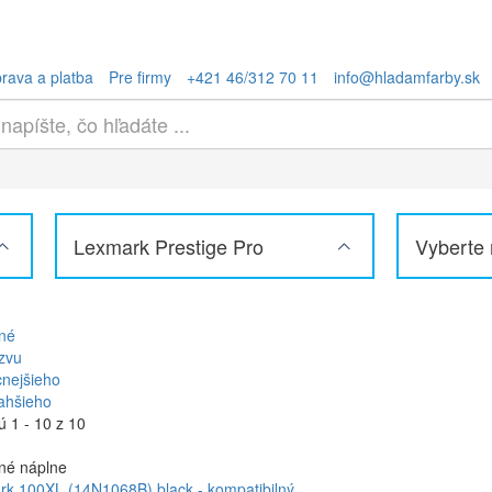
rava a platba
Pre firmy
+421 46/312 70 11
info@hladamfarby.sk
Lexmark Prestige Pro
Vyberte
né
zvu
cnejšieho
ahšieho
 1 - 10 z 10
né náplne