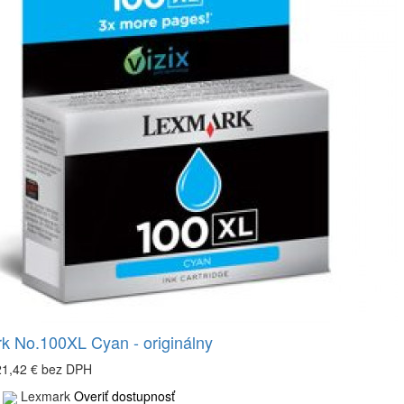
k No.100XL Cyan - originálny
21,42 €
bez DPH
Lexmark
Overiť dostupnosť