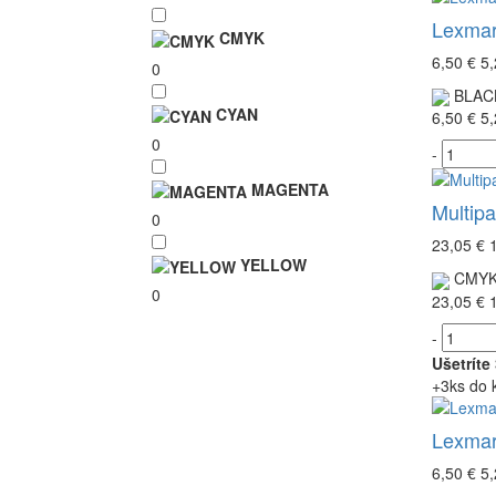
Lexmar
CMYK
6,50 €
5,
0
BLAC
CYAN
6,50 €
5,
0
-
MAGENTA
Multip
0
23,05 €
YELLOW
CMY
0
23,05 €
-
Ušetríte
+3ks do 
Lexmar
6,50 €
5,