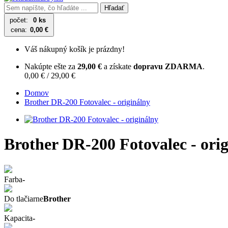
Hľadať
počet:
0 ks
cena:
0,00 €
Váš nákupný košík je prázdny!
Nakúpte ešte za
29,00 €
a získate
dopravu ZDARMA
.
0,00 € / 29,00 €
Domov
Brother DR-200 Fotovalec - originálny
Brother DR-200 Fotovalec - ori
Farba
-
Do tlačiarne
Brother
Kapacita
-