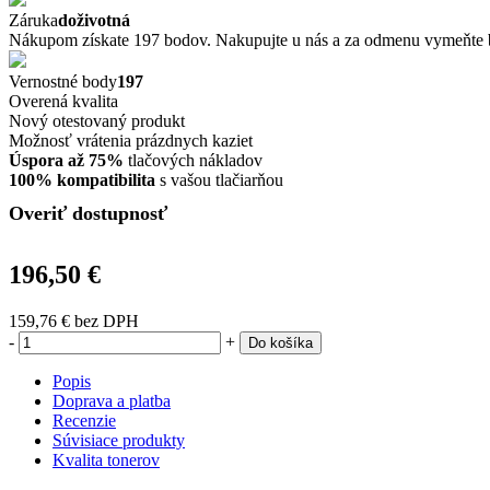
Záruka
doživotná
Nákupom získate 197 bodov. Nakupujte u nás a za odmenu vymeňte b
Vernostné body
197
Overená kvalita
Nový otestovaný produkt
Možnosť vrátenia prázdnych kaziet
Úspora až 75%
tlačových nákladov
100% kompatibilita
s vašou tlačiarňou
Overiť dostupnosť
196,50 €
159,76 €
bez DPH
-
+
Do košíka
Popis
Doprava a platba
Recenzie
Súvisiace produkty
Kvalita tonerov