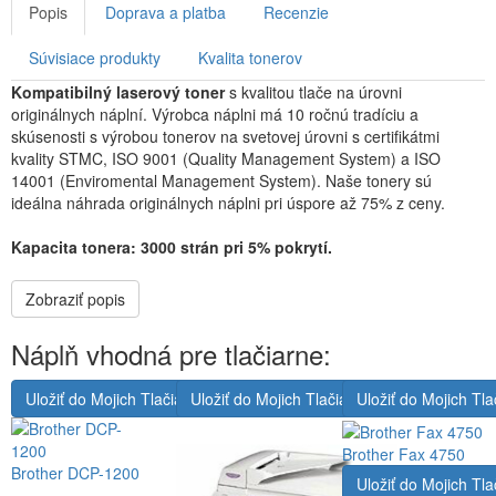
Popis
Doprava a platba
Recenzie
Súvisiace produkty
Kvalita tonerov
Kompatibilný laserový toner
s kvalitou tlače na úrovni
originálnych náplní. Výrobca náplni má 10 ročnú tradíciu a
skúsenosti s výrobou tonerov na svetovej úrovni s certifikátmi
kvality STMC, ISO 9001 (Quality Management System) a ISO
14001 (Enviromental Management System). Naše tonery sú
ideálna náhrada originálnych náplni pri úspore až 75% z ceny.
Kapacita tonera: 3000 strán pri 5% pokrytí.
Zobraziť popis
Náplň vhodná pre tlačiarne:
Uložiť do Mojich Tlačiarní
Uložiť do Mojich Tlačiarní
Uložiť do Mojich Tla
Brother Fax 4750
Brother DCP-1200
Uložiť do Mojich Tla