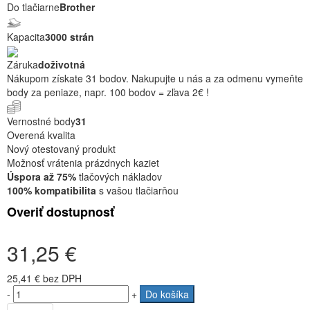
Do tlačiarne
Brother
Kapacita
3000 strán
Záruka
doživotná
Nákupom získate 31 bodov. Nakupujte u nás a za odmenu vymeňte
body za peniaze, napr. 100 bodov = zľava 2€ !
Vernostné body
31
Overená kvalita
Nový otestovaný produkt
Možnosť vrátenia prázdnych kaziet
Úspora až 75%
tlačových nákladov
100% kompatibilita
s vašou tlačiarňou
Overiť dostupnosť
31,25 €
25,41 €
bez DPH
-
+
Do košíka