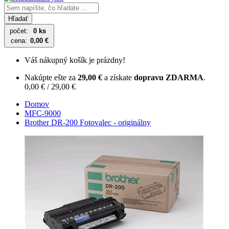
Hľadať
počet:
0 ks
cena:
0,00 €
Váš nákupný košík je prázdny!
Nakúpte ešte za
29,00 €
a získate
dopravu ZDARMA
.
0,00 € / 29,00 €
Domov
MFC-9000
Brother DR-200 Fotovalec - originálny