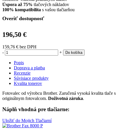
Úspora až 75%
tlačových nákladov
100% kompatibilita
s vašou tlačiarňou
Overiť dostupnosť
196,50 €
159,76 €
bez DPH
-
+
Do košíka
Popis
Doprava a platba
Recenzie
Súvisiace produkty
Kvalita tonerov
Fotovalec od výrobcu Brother. Zaručená vysoká kvalita tlače s
originálnym fotovalcom.
Doživotná záruka
.
Náplň vhodná pre tlačiarne:
Uložiť do Mojich Tlačiarní