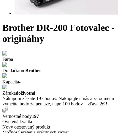
Brother DR-200 Fotovalec -
originálny
Farba
-
Do tlačiarne
Brother
Kapacita
-
Záruka
doživotná
Nákupom získate 197 bodov. Nakupujte u nás a za odmenu
vymeňte body za peniaze, napr. 100 bodov = zľava 2€ !
Vernostné body
197
Overená kvalita
Nový otestovaný produkt
Možnosť vrátenia prázdnych kaziet