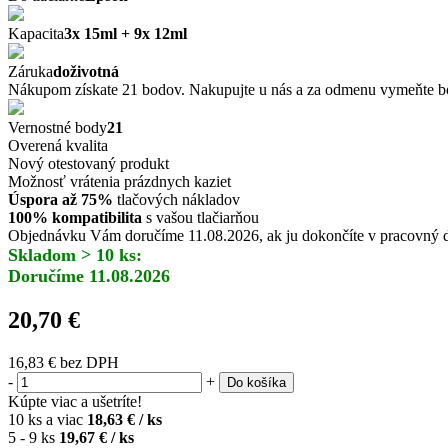
Kapacita
3x 15ml + 9x 12ml
Záruka
doživotná
Nákupom získate 21 bodov. Nakupujte u nás a za odmenu vymeňte bo
Vernostné body
21
Overená kvalita
Nový otestovaný produkt
Možnosť vrátenia prázdnych kaziet
Úspora až 75%
tlačových nákladov
100% kompatibilita
s vašou tlačiarňou
Objednávku Vám doručíme 11.08.2026, ak ju dokončíte v pracovný de
Skladom > 10 ks:
Doručíme 11.08.2026
20,70 €
16,83 €
bez DPH
-
+
Do košíka
Kúpte viac a ušetríte!
10 ks a viac
18,63 € / ks
5 - 9 ks
19,67 € / ks