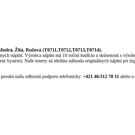
 Modrá, Žltá, Ružová (T0711,T0712,T0713,T0714).
álnych náplní. Výrobca náplni má 10 ročnú tradíciu a skúsenosti s výro
System). Naše tonery sú ideálna náhrada originálnych náplni pri ús
je prosím našu odbornú podporu telefonicky:
+421 46/312 70 11
alebo e