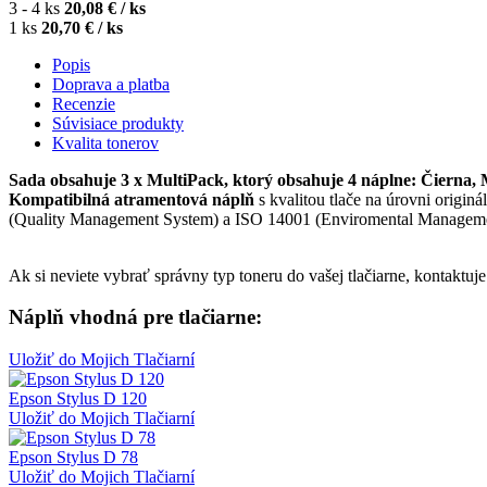
3 - 4 ks
20,08 € / ks
1 ks
20,70 € / ks
Popis
Doprava a platba
Recenzie
Súvisiace produkty
Kvalita tonerov
Sada obsahuje 3 x MultiPack, ktorý obsahuje 4 náplne: Čierna,
Kompatibilná atramentová náplň
s kvalitou tlače na úrovni origin
(Quality Management System) a ISO 14001 (Enviromental Management 
Ak si neviete vybrať správny typ toneru do vašej tlačiarne, kontaktu
Náplň vhodná pre tlačiarne:
Uložiť do Mojich Tlačiarní
Epson Stylus D 120
Uložiť do Mojich Tlačiarní
Epson Stylus D 78
Uložiť do Mojich Tlačiarní