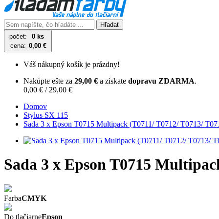
Hľadať
počet:
0 ks
cena:
0,00 €
Váš nákupný košík je prázdny!
Nakúpte ešte za
29,00 €
a získate
dopravu ZDARMA
.
0,00 € / 29,00 €
Domov
Stylus SX 115
Sada 3 x Epson T0715 Multipack (T0711/ T0712/ T0713/ T071
Sada 3 x Epson T0715 Multipack
Farba
CMYK
Do tlačiarne
Epson