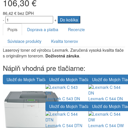
106,30 €
86,42 €
bez DPH
-
+
Do košíka
Popis
Doprava a platba
Recenzie
Súvisiace produkty
Kvalita tonerov
Laserový toner od výrobcu Lexmark. Zaručená vysoká kvalita tlače
s originálnym tonerom.
Doživotná záruka
.
Náplň vhodná pre tlačiarne:
Uložiť do Mojich Tlačiarní
Uložiť do Mojich Tlačiarní
Uložiť do Mojich Tla
Lexmark C 543 DN
Lexmark C 544 DN
Uložiť do Mojich Tlačiarní
Uložiť do Mojich Tla
Lexmark C 544 DTN
Lexmark C 544 DW