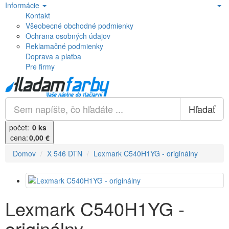
Informácie
Kontakt
Všeobecné obchodné podmienky
Ochrana osobných údajov
Reklamačné podmienky
Doprava a platba
Pre firmy
Hľadať
počet:
0 ks
cena:
0,00 €
Domov
X 546 DTN
Lexmark C540H1YG - originálny
Lexmark C540H1YG -
originálny