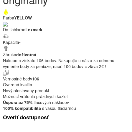
Farba
YELLOW
Do tlačiarne
Lexmark
Kapacita
-
Záruka
doživotná
Nákupom získate 106 bodov. Nakupujte u nás a za odmenu
vymeňte body za peniaze, napr. 100 bodov = zľava 2€ !
Vernostné body
106
Overená kvalita
Nový otestovaný produkt
Možnosť vrátenia prázdnych kaziet
Úspora až 75%
tlačových nákladov
100% kompatibilita
s vašou tlačiarňou
Overiť dostupnosť