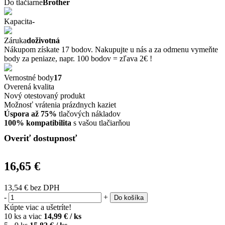
Do tlačiarne
Brother
Kapacita
-
Záruka
doživotná
Nákupom získate 17 bodov. Nakupujte u nás a za odmenu vymeňte
body za peniaze, napr. 100 bodov = zľava 2€ !
Vernostné body
17
Overená kvalita
Nový otestovaný produkt
Možnosť vrátenia prázdnych kaziet
Úspora až 75%
tlačových nákladov
100% kompatibilita
s vašou tlačiarňou
Overiť dostupnosť
16,65 €
13,54 €
bez DPH
-
+
Do košíka
Kúpte viac a ušetríte!
10 ks a viac
14,99 € / ks