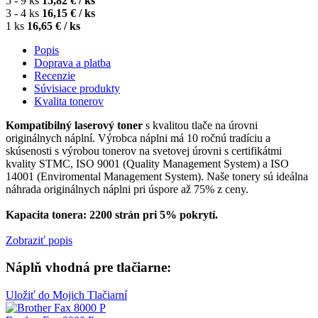
5 - 9 ks
15,82 € / ks
3 - 4 ks
16,15 € / ks
1 ks
16,65 € / ks
Popis
Doprava a platba
Recenzie
Súvisiace produkty
Kvalita tonerov
Kompatibilný laserový toner
s kvalitou tlače na úrovni
originálnych náplní. Výrobca náplni má 10 ročnú tradíciu a
skúsenosti s výrobou tonerov na svetovej úrovni s certifikátmi
kvality STMC, ISO 9001 (Quality Management System) a ISO
14001 (Enviromental Management System). Naše tonery sú ideálna
náhrada originálnych náplni pri úspore až 75% z ceny.
Kapacita tonera: 2200 strán pri 5% pokrytí.
Zobraziť popis
Náplň vhodná pre tlačiarne:
Uložiť do Mojich Tlačiarní