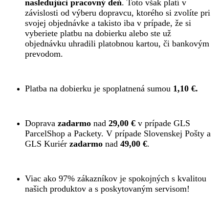
nasledujúci pracovný deň
. Toto však platí v
závislosti od výberu dopravcu, ktorého si zvolíte pri
svojej objednávke a takisto iba v prípade, že si
vyberiete platbu na dobierku alebo ste už
objednávku uhradili platobnou kartou, či bankovým
prevodom.
Platba na dobierku je spoplatnená sumou
1,10 €.
Doprava
zadarmo
nad
29,00 €
v prípade GLS
ParcelShop a Packety. V prípade Slovenskej Pošty a
GLS Kuriér
zadarmo
nad
49,00 €
.
Viac ako 97% zákazníkov je spokojných s kvalitou
našich produktov a s poskytovaným servisom!