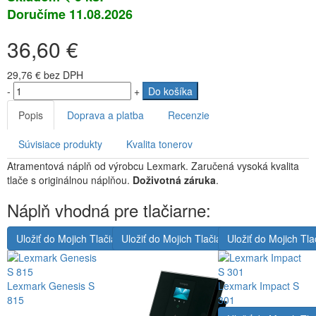
Doručíme 11.08.2026
36,60 €
29,76 €
bez DPH
-
+
Do košíka
Popis
Doprava a platba
Recenzie
Súvisiace produkty
Kvalita tonerov
Atramentová náplň od výrobcu Lexmark. Zaručená vysoká kvalita
tlače s originálnou náplňou.
Doživotná záruka
.
Náplň vhodná pre tlačiarne:
Uložiť do Mojich Tlačiarní
Uložiť do Mojich Tlačiarní
Uložiť do Mojich Tla
Lexmark Genesis S
Lexmark Impact S
815
301