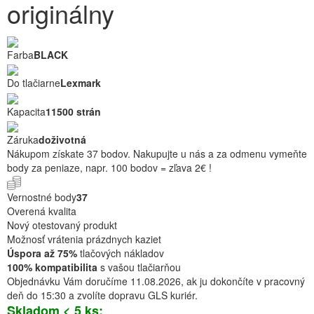
originálny
Farba
BLACK
Do tlačiarne
Lexmark
Kapacita
11500 strán
Záruka
doživotná
Nákupom získate 37 bodov. Nakupujte u nás a za odmenu vymeňte
body za peniaze, napr. 100 bodov = zľava 2€ !
Vernostné body
37
Overená kvalita
Nový otestovaný produkt
Možnosť vrátenia prázdnych kaziet
Úspora až 75%
tlačových nákladov
100% kompatibilita
s vašou tlačiarňou
Objednávku Vám doručíme 11.08.2026, ak ju dokončíte v pracovný
deň do 15:30 a zvolíte dopravu GLS kuriér.
Skladom < 5 ks: