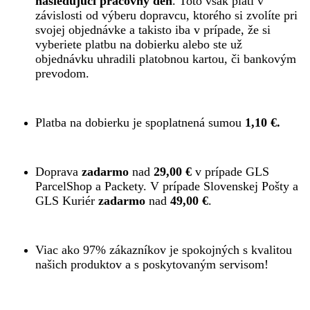
nasledujúci pracovný deň
. Toto však platí v
závislosti od výberu dopravcu, ktorého si zvolíte pri
svojej objednávke a takisto iba v prípade, že si
vyberiete platbu na dobierku alebo ste už
objednávku uhradili platobnou kartou, či bankovým
prevodom.
Platba na dobierku je spoplatnená sumou
1,10 €.
Doprava
zadarmo
nad
29,00 €
v prípade GLS
ParcelShop a Packety. V prípade Slovenskej Pošty a
GLS Kuriér
zadarmo
nad
49,00 €
.
Viac ako 97% zákazníkov je spokojných s kvalitou
našich produktov a s poskytovaným servisom!