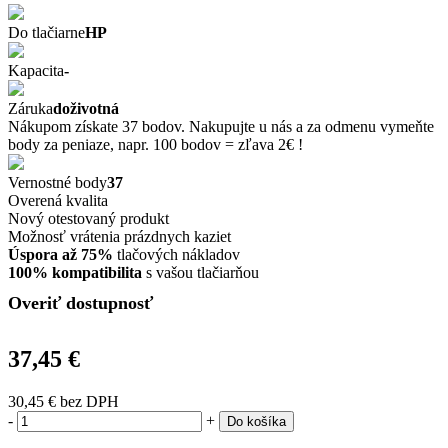
Do tlačiarne
HP
Kapacita
-
Záruka
doživotná
Nákupom získate 37 bodov. Nakupujte u nás a za odmenu vymeňte
body za peniaze, napr. 100 bodov = zľava 2€ !
Vernostné body
37
Overená kvalita
Nový otestovaný produkt
Možnosť vrátenia prázdnych kaziet
Úspora až 75%
tlačových nákladov
100% kompatibilita
s vašou tlačiarňou
Overiť dostupnosť
37,45 €
30,45 €
bez DPH
-
+
Do košíka