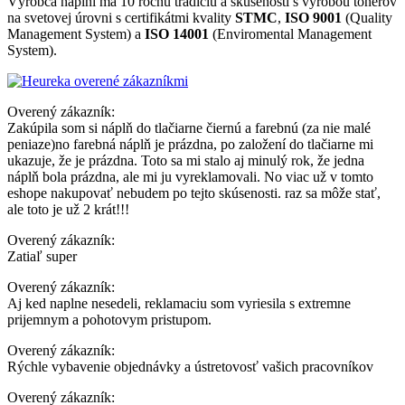
Výrobca náplni má 10 ročnú tradíciu a skúsenosti s výrobou tonerov
na svetovej úrovni s certifikátmi kvality
STMC
,
ISO 9001
(Quality
Management System) a
ISO 14001
(Enviromental Management
System).
Overený zákazník:
Zakúpila som si náplň do tlačiarne čiernú a farebnú (za nie malé
peniaze)no farebná náplň je prázdna, po založení do tlačiarne mi
ukazuje, že je prázdna. Toto sa mi stalo aj minulý rok, že jedna
náplň bola prázdna, ale mi ju vyreklamovali. No viac už v tomto
eshope nakupovať nebudem po tejto skúsenosti. raz sa môže stať,
ale toto je už 2 krát!!!
Overený zákazník:
Zatiaľ super
Overený zákazník:
Aj ked naplne nesedeli, reklamaciu som vyriesila s extremne
prijemnym a pohotovym pristupom.
Overený zákazník:
Rýchle vybavenie objednávky a ústretovosť vašich pracovníkov
Overený zákazník: