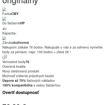
Farba
CMY
Do tlačiarne
HP
Kapacita
-
Záruka
doživotná
Nákupom získate 76 bodov. Nakupujte u nás a za odmenu vymeňte
body za peniaze, napr. 100 bodov = zľava 2€ !
Vernostné body
76
Overená kvalita
Nový otestovaný produkt
Možnosť vrátenia prázdnych kaziet
Úspora až 75%
tlačových nákladov
100% kompatibilita
s vašou tlačiarňou
Overiť dostupnosť