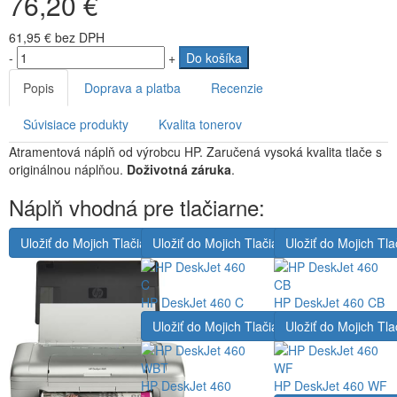
76,20 €
61,95 €
bez DPH
-
+
Do košíka
Popis
Doprava a platba
Recenzie
Súvisiace produkty
Kvalita tonerov
Atramentová náplň od výrobcu HP. Zaručená vysoká kvalita tlače s
originálnou náplňou.
Doživotná záruka
.
Náplň vhodná pre tlačiarne:
Uložiť do Mojich Tlačiarní
Uložiť do Mojich Tlačiarní
Uložiť do Mojich Tla
HP DeskJet 460 C
HP DeskJet 460 CB
Uložiť do Mojich Tlačiarní
Uložiť do Mojich Tla
HP DeskJet 460
HP DeskJet 460 WF