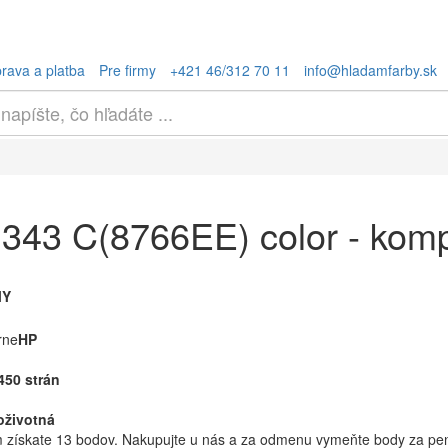
rava a platba
Pre firmy
+421 46/312 70 11
info@hladamfarby.sk
343 C(8766EE) color - komp
MY
rne
HP
450 strán
oživotná
získate 13 bodov. Nakupujte u nás a za odmenu vymeňte body za peni