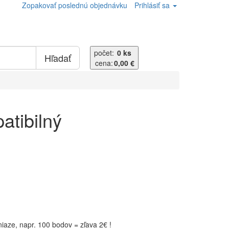
Zopakovať poslednú objednávku
Prihlásiť sa
počet:
0 ks
Hľadať
cena:
0,00 €
atibilný
aze, napr. 100 bodov = zľava 2€ !