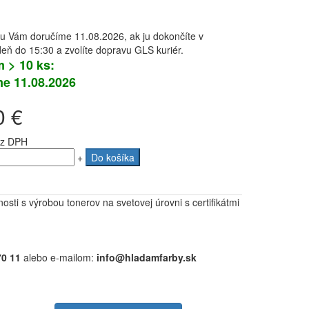
u Vám doručíme 11.08.2026, ak ju dokončíte v
eň do 15:30 a zvolíte dopravu GLS kuriér.
 > 10 ks:
e 11.08.2026
0 €
z DPH
+
Do košíka
osti s výrobou tonerov na svetovej úrovni s certifikátmi
70 11
alebo e-mailom:
info@hladamfarby.sk