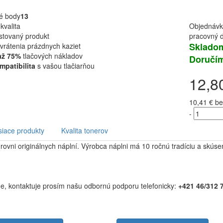
é body
13
kvalita
Objednávk
stovaný produkt
pracovný d
Skladom
vrátenia prázdnych kaziet
až 75%
tlačových nákladov
Doručím
patibilita
s vašou tlačiarňou
12,8
10,41 €
be
-
siace produkty
Kvalita tonerov
úrovni originálnych náplní. Výrobca náplni má 10 ročnú tradíciu a skúsen
arne, kontaktuje prosím našu odbornú podporu telefonicky:
+421 46/312 