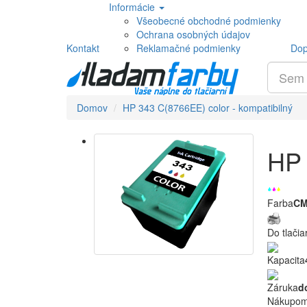
Informácie
Všeobecné obchodné podmienky
Ochrana osobných údajov
Kontakt
Reklamačné podmienky
Dop
Domov
HP 343 C(8766EE) color - kompatibilný
HP 
Farba
C
Do tlačia
Kapacita
Záruka
d
Nákupom 