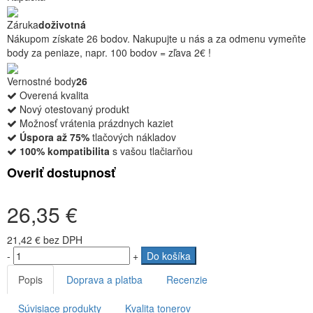
Záruka
doživotná
Nákupom získate 26 bodov. Nakupujte u nás a za odmenu vymeňte
body za peniaze, napr. 100 bodov = zľava 2€ !
Vernostné body
26
Overená kvalita
Nový otestovaný produkt
Možnosť vrátenia prázdnych kaziet
Úspora až 75%
tlačových nákladov
100% kompatibilita
s vašou tlačiarňou
Overiť dostupnosť
26,35 €
21,42 €
bez DPH
-
+
Do košíka
Popis
Doprava a platba
Recenzie
Súvisiace produkty
Kvalita tonerov