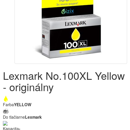
Lexmark No.100XL Yellow
- originálny
Farba
YELLOW
Do tlačiarne
Lexmark
Kapacita
-