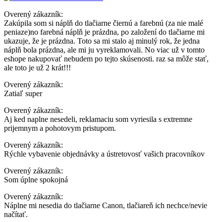
Overený zákazník:
Zakúpila som si náplň do tlačiarne čiernú a farebnú (za nie malé
peniaze)no farebná náplň je prázdna, po založení do tlačiarne mi
ukazuje, že je prázdna. Toto sa mi stalo aj minulý rok, že jedna
náplň bola prázdna, ale mi ju vyreklamovali. No viac už v tomto
eshope nakupovať nebudem po tejto skúsenosti. raz sa môže stať,
ale toto je už 2 krát!!!
Overený zákazník:
Zatiaľ super
Overený zákazník:
Aj ked naplne nesedeli, reklamaciu som vyriesila s extremne
prijemnym a pohotovym pristupom.
Overený zákazník:
Rýchle vybavenie objednávky a ústretovosť vašich pracovníkov
Overený zákazník:
Som úplne spokojná
Overený zákazník:
Náplne mi nesedia do tlačiarne Canon, tlačiareň ich nechce/nevie
načítať.