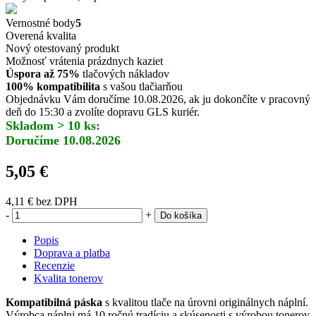
Vernostné body
5
Overená kvalita
Nový otestovaný produkt
Možnosť vrátenia prázdnych kaziet
Úspora až 75%
tlačových nákladov
100% kompatibilita
s vašou tlačiarňou
Objednávku Vám doručíme 10.08.2026, ak ju dokončíte v pracovný
deň do 15:30 a zvolíte dopravu GLS kuriér.
Skladom > 10 ks:
Doručíme 10.08.2026
5,05 €
4,11 €
bez DPH
-
+
Do košíka
Popis
Doprava a platba
Recenzie
Kvalita tonerov
Kompatibilná páska
s kvalitou tlače na úrovni originálnych náplní.
Výrobca náplni má 10 ročnú tradíciu a skúsenosti s výrobou tonerov