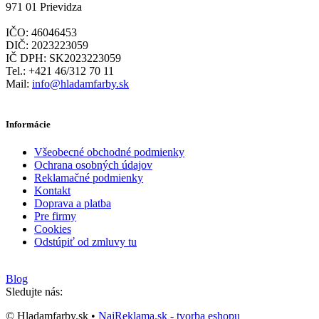
971 01 Prievidza
IČO: 46046453
DIČ: 2023223059
IČ DPH: SK2023223059
Tel.: +421 46/312 70 11
Mail:
info@hladamfarby.sk
Informácie
Všeobecné obchodné podmienky
Ochrana osobných údajov
Reklamačné podmienky
Kontakt
Doprava a platba
Pre firmy
Cookies
Odstúpiť od zmluvy tu
Blog
Sledujte nás:
© Hladamfarby.sk •
NajReklama.sk - tvorba eshopu