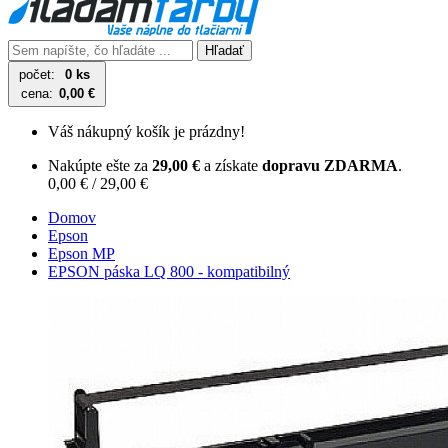
Hľadať
počet:
0 ks
cena:
0,00 €
Váš nákupný košík je prázdny!
Nakúpte ešte za
29,00 €
a získate
dopravu ZDARMA
.
0,00 € / 29,00 €
Domov
Epson
Epson MP
EPSON páska LQ 800 - kompatibilný