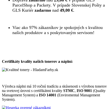
Doprava
zadarmo
nad
29,00 €
v prípade GLS
ParcelShop a Packety. V prípade Slovenskej Pošty a
GLS Kuriér
zadarmo
nad
49,00 €
.
Viac ako 97% zákazníkov je spokojných s kvalitou
našich produktov a s poskytovaným servisom!
Certifikáty kvality našich tonerov a náplní:
Výrobca náplni má 10 ročnú tradíciu a skúsenosti s výrobou tonerov
na svetovej úrovni s certifikátmi kvality
STMC
,
ISO 9001
(Quality
Management System) a
ISO 14001
(Enviromental Management
System).