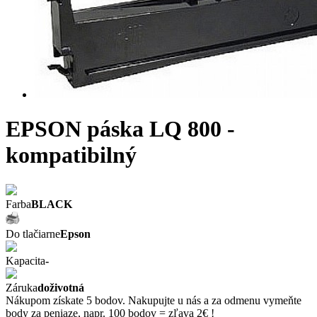
EPSON páska LQ 800 -
kompatibilný
Farba
BLACK
Do tlačiarne
Epson
Kapacita
-
Záruka
doživotná
Nákupom získate 5 bodov. Nakupujte u nás a za odmenu vymeňte
body za peniaze, napr. 100 bodov = zľava 2€ !