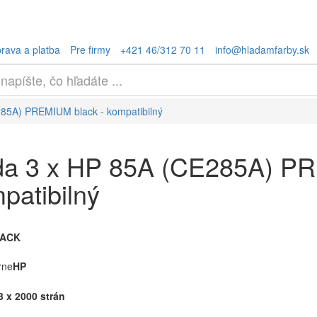
rava a platba
Pre firmy
+421 46/312 70 11
info@hladamfarby.sk
85A) PREMIUM black - kompatibilný
a 3 x HP 85A (CE285A) PR
patibilný
ACK
rne
HP
3 x 2000 strán