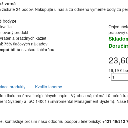
oživotná
získate 24 bodov. Nakupujte u nás a za odmenu vymeňte body za peni
é body
24
kvalita
Objednávk
stovaný produkt
pracovný d
Skladom
vrátenia prázdnych kaziet
až 75%
tlačových nákladov
Doručím
patibilita
s vašou tlačiarňou
23,6
19,19 €
be
-
siace produkty
Kvalita tonerov
itou tlače na úrovni originálnych náplní. Výrobca náplni má 10 ročnú tr
ement System) a ISO 14001 (Enviromental Management System). Naše ton
arne, kontaktuje prosím našu odbornú podporu telefonicky:
+421 46/312 