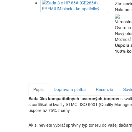
Záruka
d
Nákupom 
Vernostn
Overená 
Nový ote
Možnosť 
Úspora 
100% kom
Popis
Doprava a platba
Recenzie
Súvi
Sada 3ks kompatibilných laserových tonerov
s kval
s certifikátmi kvality STMC, ISO 9001 (Quality Manag
úspore až 75% z ceny.
Ak si neviete vybrať správny typ toneru do vašej tlači