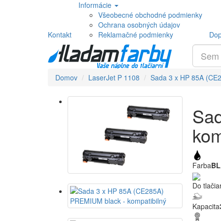
Informácie
Všeobecné obchodné podmienky
Ochrana osobných údajov
Kontakt
Reklamačné podmienky
Dop
Domov
LaserJet P 1108
Sada 3 x HP 85A (CE2
Sad
kom
Farba
BL
Do tlačia
Kapacita