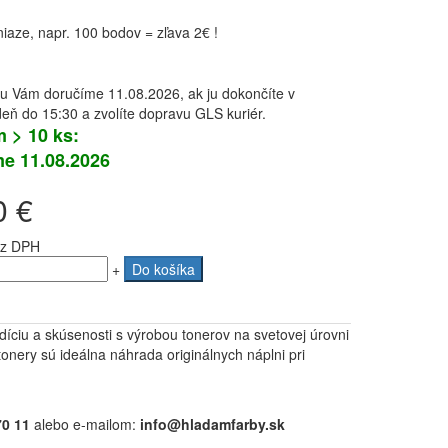
aze, napr. 100 bodov = zľava 2€ !
u Vám doručíme 11.08.2026, ak ju dokončíte v
eň do 15:30 a zvolíte dopravu GLS kuriér.
 > 10 ks:
e 11.08.2026
0 €
z DPH
+
Do košíka
adíciu a skúsenosti s výrobou tonerov na svetovej úrovni
ery sú ideálna náhrada originálnych náplni pri
70 11
alebo e-mailom:
info@hladamfarby.sk