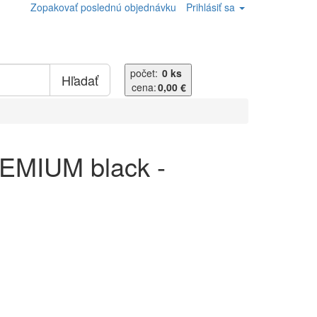
Zopakovať poslednú objednávku
Prihlásiť sa
počet:
0 ks
Hľadať
cena:
0,00 €
EMIUM black -