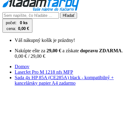
Hľadať
počet:
0 ks
cena:
0,00 €
Váš nákupný košík je prázdny!
Nakúpte ešte za
29,00 €
a získate
dopravu ZDARMA
.
0,00 € / 29,00 €
Domov
LaserJet Pro M 1218 nfs MFP
Sada 4x HP 85A (CE285A) black - kompatibilný +
kancelársky papier A4 zadarmo