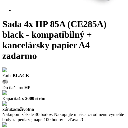
Sada 4x HP 85A (CE285A)
black - kompatibilný +
kancelársky papier A4
zadarmo
Farba
BLACK
Do tlačiarne
HP
Kapacita
4 x 2000 strán
Záruka
doživotná
Nákupom získate 30 bodov. Nakupujte u nás a za odmenu vymeňte
body za peniaze, napr. 100 bodov = zľava 2€ !