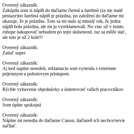
Overený zákazník:
Zakúpila som si náplň do tlačiarne čiernú a farebnú (za nie malé
peniaze)no farebná náplň je prázdna, po založení do tlačiarne mi
ukazuje, že je prázdna. Toto sa mi stalo aj minulý rok, že jedna
náplň bola prázdna, ale mi ju vyreklamovali. No viac už v tomto
eshope nakupovať nebudem po tejto skúsenosti. raz sa môže stať,
ale toto je už 2 krát!!!
Overený zákazník:
Zatiaľ super
Overený zákazník:
Aj ked naplne nesedeli, reklamaciu som vyriesila s extremne
prijemnym a pohotovym pristupom.
Overený zákazník:
Rýchle vybavenie objednávky a ústretovosť vašich pracovníkov
Overený zákazník:
Som úplne spokojná
Overený zákazník:
Náplne mi nesedia do tlačiarne Canon, tlačiareň ich nechce/nevie
načítať.