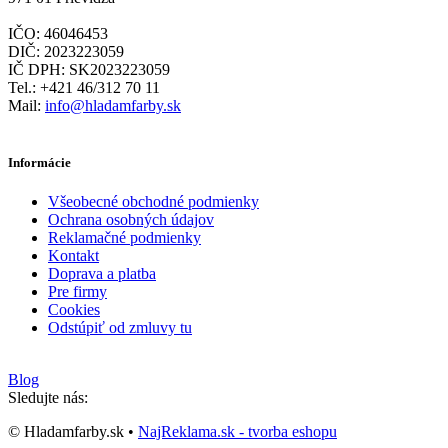
IČO: 46046453
DIČ: 2023223059
IČ DPH: SK2023223059
Tel.: +421 46/312 70 11
Mail:
info@hladamfarby.sk
Informácie
Všeobecné obchodné podmienky
Ochrana osobných údajov
Reklamačné podmienky
Kontakt
Doprava a platba
Pre firmy
Cookies
Odstúpiť od zmluvy tu
Blog
Sledujte nás:
© Hladamfarby.sk •
NajReklama.sk - tvorba eshopu