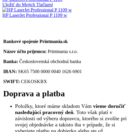
Uložiť do Mojich Tlačiarní
HP LaserJet Professional P 1109 w
Bankové spojenie Printmania.sk
Názov účtu príjemcu:
Printmania s.r.o.
Banka:
Československá obchodná banka
IBAN:
SK65 7500 0000 0040 1626 6901
SWIFT:
CEKOSKBX
Doprava a platba
Položky, ktoré máme skladom Vám
vieme doručiť
nasledujúci pracovný deň
. Toto však platí v
závislosti od výberu dopravcu, ktorého si zvolíte pri
svojej objednávke a takisto iba v prípade, že si
vyberiete platbu na dobierku alebo ste už