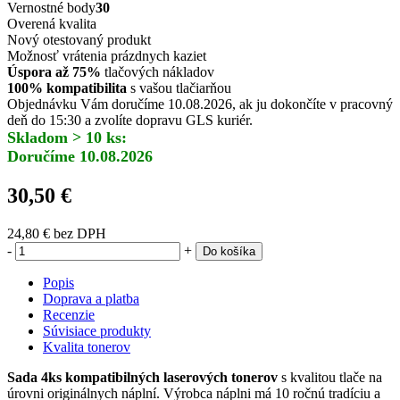
Vernostné body
30
Overená kvalita
Nový otestovaný produkt
Možnosť vrátenia prázdnych kaziet
Úspora až 75%
tlačových nákladov
100% kompatibilita
s vašou tlačiarňou
Objednávku Vám doručíme 10.08.2026, ak ju dokončíte v pracovný
deň do 15:30 a zvolíte dopravu GLS kuriér.
Skladom > 10 ks:
Doručíme 10.08.2026
30,50 €
24,80 €
bez DPH
-
+
Do košíka
Popis
Doprava a platba
Recenzie
Súvisiace produkty
Kvalita tonerov
Sada 4ks kompatibilných laserových tonerov
s kvalitou tlače na
úrovni originálnych náplní. Výrobca náplni má 10 ročnú tradíciu a