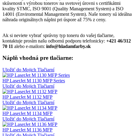
skúsenosti s výrobou tonerov na svetovej úrovni s certifikátmi
kvality STMC, ISO 9001 (Quality Management System) a ISO
14001 (Enviromental Management System). Naše tonery sú ideálna
náhrada originálnych náplni pri úspore až 75% z ceny.
Ak si neviete vybrať správny typ toneru do vašej tlačiarne,
kontaktuje prosím našu odbornú podporu telefonicky:
+421 46/312
70 11
alebo e-mailom:
info@hladamfarby.sk
Náplň vhodná pre tlačiarne:
Uložiť do Mojich Tlačiarní
HP LaserJet M 1130 MFP Series
Uložiť do Mojich Tlačiarní
HP LaserJet M 1132 MFP
Uložiť do Mojich Tlačiarní
HP LaserJet M 1134 MFP
Uložiť do Mojich Tlačiarní
HP LaserJet M 1136 MFP
Uložiť do Mojich Tlačiarní